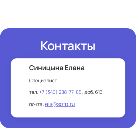
2022. Осень (г. Москва, Россия)
выставка «ONLINE & OFFLINE RETAIL» 
(г.Москва, Россия)
- 
В
ыставка катеров и яхт МОСКОВСКОЕ 
- Международная выставка обуви и 
БОУТ ШОУ (г.Москва, Россия)
кожгалантереи SHOESSTAR-Урал (г. 
Екатеринбург, Россия)
Контакты
Синицына Елена
Специалист
тел.
+7 (343) 288-77-85
, доб. 613
eis@sofp.ru
почта: