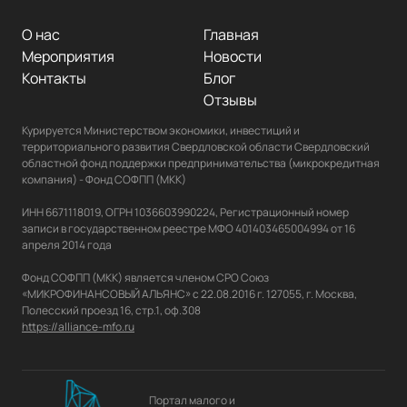
О нас
Главная
Мероприятия
Новости
Контакты
Блог
Отзывы
Курируется Министерством экономики, инвестиций и 
территориального развития Свердловской области Свердловский 
областной фонд поддержки предпринимательства (микрокредитная 
компания) - Фонд СОФПП (МКК)

ИНН 6671118019, ОГРН 1036603990224, Регистрационный номер 
записи в государственном реестре МФО 401403465004994 от 16 
апреля 2014 года

Фонд СОФПП (МКК) является членом СРО Союз 
«МИКРОФИНАНСОВЫЙ АЛЬЯНС» с 22.08.2016 г. 127055, г. Москва, 
https://alliance-mfo.ru
Портал малого и