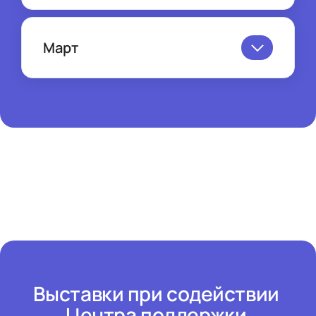
04-05 февраля - 
Международная 
выставка World Shisha Show
( г. Дубай, ОАЭ)
Март
09-12 февраля - 
Международная 
10-12 марта - 
Международная 
выставка «ПРОДЭКСПО-2026»
выставка AgriTek/FarmTek Astana 
(г. Москва, Россия)
2026
(г. Астана, Казахстан)
17-19 марта - 
19-ая общеотраслевая 
международная выставка 
текстильной и легкой 
промышленности «Интерткань-2026. 
Весна»
.
(г. Москва, Россия)
Выставки при содействии 
Центра поддержки 