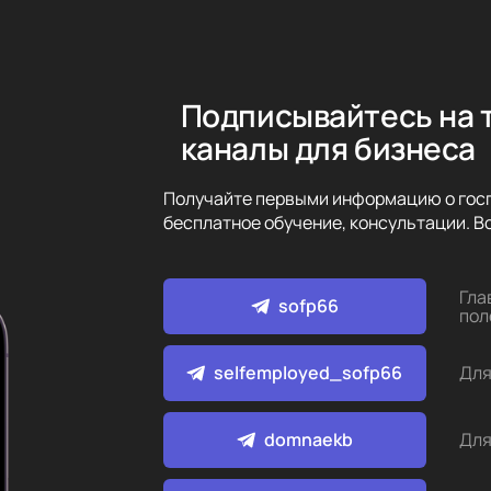
Подписывайтесь на 
каналы для бизнеса
Получайте первыми информацию о госп
бесплатное обучение, консультации. Вс
Гла
sofp66
пол
selfemployed_sofp66
Для
domnaekb
Для