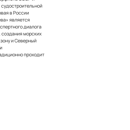
й судостроительной
рвая в России
ева» является
спертного диалога
, создания морских
 зону и Северный
и
радиционно проходит