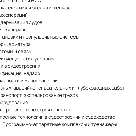
ьного флота и НИС
ля освоения и океана и шельфа
ых операций
одернизация судов
 инжиниринг
становки и пропульсивные системы
оры, арматура
стемы и связь
ектующие, оборудование
ии в судостроении
тификация, надзор
пасности в мореплавании
азных, аварийно- спасательных и глубоководных работ
транспорт, экспедирование грузов
оборудование
 и транспортное строительство
опасные технологии в судостроении и судоходстве
в. Программно-аппаратные комплексы и тренажёры