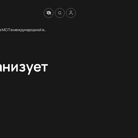
Центр поддержки экспорта Свердловской области организует участие субъектов МСП в международной выставке и конференции «НЕВА»
анизует