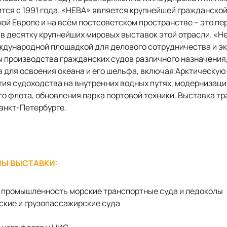
тся с 1991 года. «НЕВА» является крупнейшей гражданско
ой Европе и на всём постсоветском пространстве – это пе
 в десятку крупнейших мировых выставок этой отрасли. «Н
дународной площадкой для делового сотрудничества и эк
 производства гражданских судов различного назначения
 для освоения океана и его шельфа, включая Арктическую
тия судоходства на внутренних водных путях, модернизаци
о флота, обновления парка портовой техники. Выставка т
 Санкт-Петербурге.
Ы ВЫСТАВКИ:
 промышленность морские транспортные суда и ледоколы
ские и грузопассажирские суда