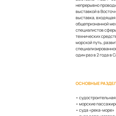
непрерывно проводи
выставкой в Восточн
выставка, входящая
общепризнанной меж
специалистов сферы
технических средств
морской путь, разви
специализированног
один раз в 2 года в
ОСНОВНЫЕ РАЗДЕЛ
• судостроительная
• морские пассажир
• суда «река-море»