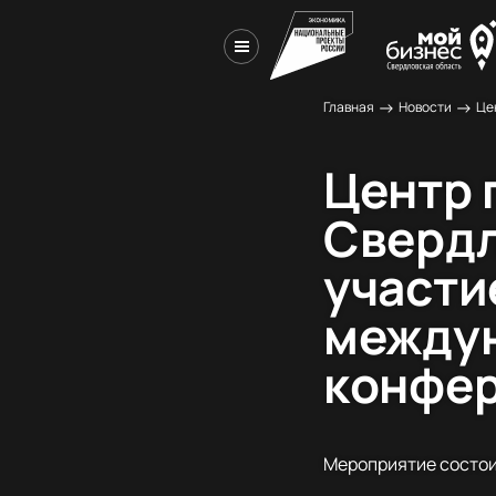
→
→
Главная
Новости
Центр 
Свердл
участи
междун
конфе
Мероприятие состоит