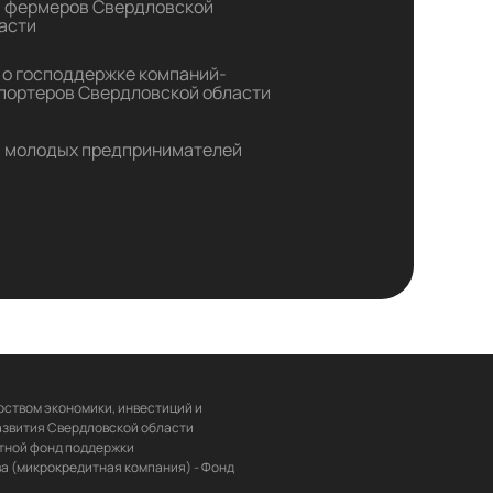
 фермеров Свердловской
асти
 о господдержке компаний-
портеров Свердловской области
 молодых предпринимателей
ством экономики, инвестиций и 
звития Свердловской области 
ной фонд поддержки 
 (микрокредитная компания) - Фонд 