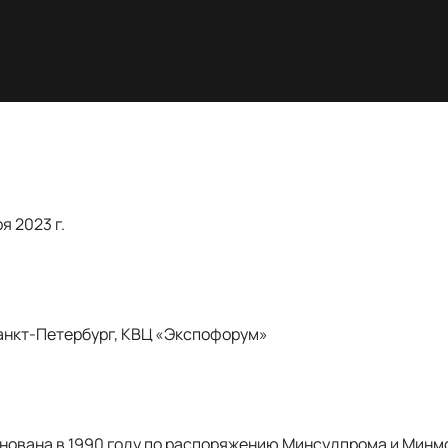
ря 2023 г.
Санкт-Петербург, КВЦ «Экспофорум»
нована в 1990 году по распоряжению Минсудпрома и Минм