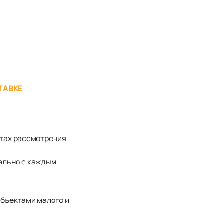
ТАВКЕ
атах рассмотрения
уально с каждым
убъектами малого и