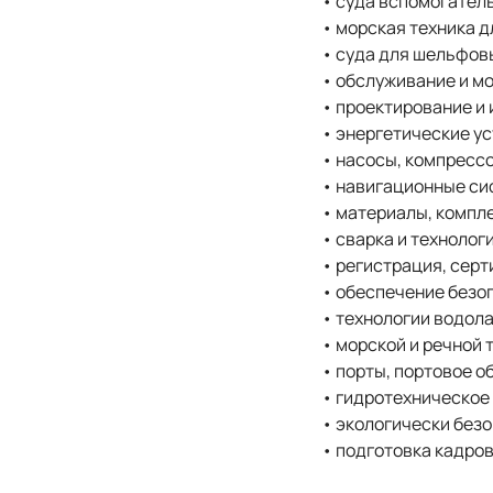
• суда вспомогател
• морская техника д
• суда для шельфов
• обслуживание и м
• проектирование и
• энергетические у
• насосы, компресс
• навигационные си
• материалы, компл
• сварка и технолог
• регистрация, сер
• обеспечение безо
• технологии водол
• морской и речной 
• порты, портовое 
• гидротехническое
• экологически без
• подготовка кадро