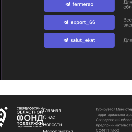
Для
fermerso
обл
Всё
export_66
экс
salut_ekat
Для
Курируется Министер
Главная
территориального ра
О нас
Свердловский област
Новости
предпринимательства
СОФПП (МКК)

Мероприятия