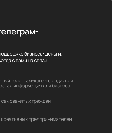
телеграм-
оддержке бизнеса: деньги,

егда с вами на связи!
вный телеграм-канал фонда: вся
езная информация для бизнеса
 самозанятых граждан
 креативных предпринимателей