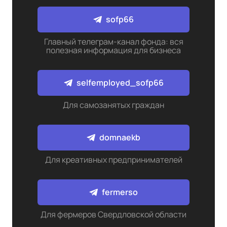
sofp66
Главный телеграм-канал фонда: вся
полезная информация для бизнеса
selfemployed_sofp66
Для самозанятых граждан
domnaekb
Для креативных предпринимателей
fermerso
Для фермеров Свердловской области