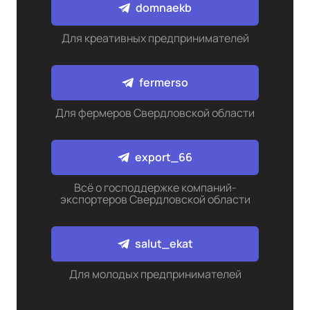
domnaekb
Для креативных предпринимателей
fermerso
Для фермеров Свердловской области
export_66
Всё о господдержке компаний-
экспортеров Свердловской области
salut_ekat
Для молодых предпринимателей