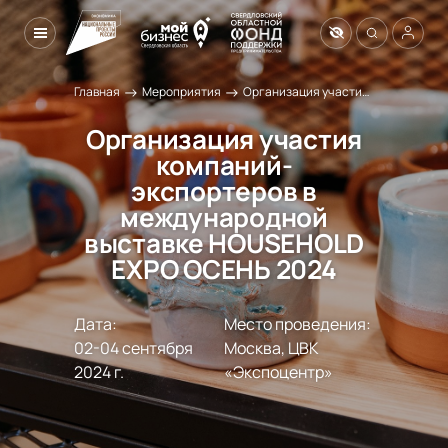
→
→
Главная
Мероприятия
Организация участия компаний-экспортеров в международной выставке HOUSEHOLD EXPO ОСЕНЬ 2024
Организация участия
компаний-
экспортеров в
международной
выставке HOUSEHOLD
EXPO ОСЕНЬ 2024
Дата:
Место проведения:
02-04 сентября 
Москва, ЦВК 
2024 г.
«Экспоцентр»