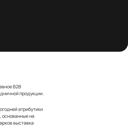
лавное В2В
здничной продукции.
вогодней атрибутики
, основанные на
дарков выставка