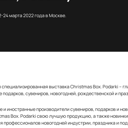
-24 марта 2022 года в Москве.
специализированная выставка Christmas Box. Podarki – г
е подарков, сувениров, новогодней, рождественской и пра
е и иностранные производители сувениров, подарков и но
tmas Box. Podarki свою лучшую продукцию, а также новинки
ля профессионалов новогодней индустрии, праздника и по