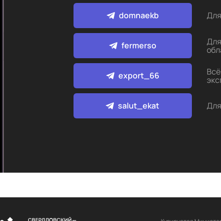
domnaekb
Для
Для
fermerso
обл
Всё
export_66
экс
salut_ekat
Для