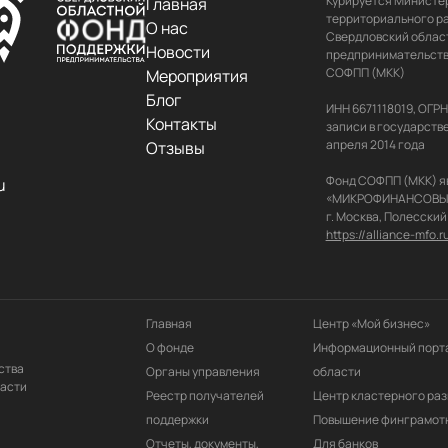
Курируется Министер
Главная
территориального ра
О нас
Свердловский област
Новости
предпринимательства
СОФПП (МКК)

Мероприятия
Блог
ИНН 6671118019, ОГР
Контакты
записи в государств
апреля 2014 года

Отзывы
Фонд СОФПП (МКК) я
u
«МИКРОФИНАНСОВЫЙ АЛ
https://alliance-mfo.r
Главная
Центр «Мой бизнес»
О фонде
Информационный порта
ства
Органы управления
области
ласти
Реестр получателей 
Центр кластерного раз
поддержки
Повышение финграмот
Отчеты, документы, 
Для банков