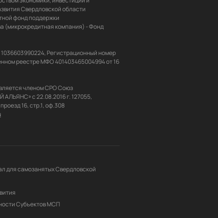
ством экономики, инвестиций и 
звития Свердловской области 
ной фонд поддержки 
 (микрокредитная компания) - Фонд 
Н 1036603990224, Регистрационный номер 
енном реестре МФО 401403465004994 от 16 
вляется членом СРО Союз 
ЬЯНС» с 22.08.2016 г. 127055, 
u
л для самозанятых Свердловской 
вития
ности Субъектов МСП