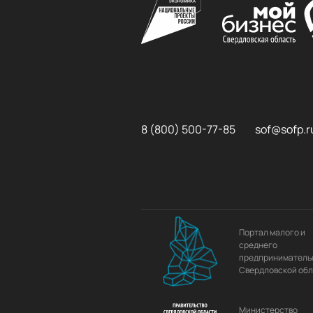
8 (800) 500-77-85
sof@sofp.r
Портал малого и
среднего
предприниматель
Свердловской об
Министерство