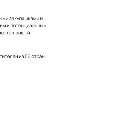
выми закупщиками и
щим и потенциальным
ность к вашей
етителей из 56 стран