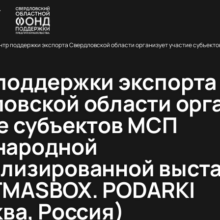
поддержки экспорта
овской области орг
е субъектов МСП
народной
лизированной выст
TMASBOX. PODARKI
ква, Россия)