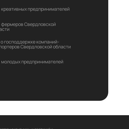
 креативных предпринимателей
 фермеров Свердловской
асти
 о господдержке компаний-
портеров Свердловской области
 молодых предпринимателей