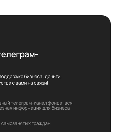
телеграм-
оддержке бизнеса: деньги,

егда с вами на связи!
вный телеграм-канал фонда: вся
езная информация для бизнеса
 самозанятых граждан