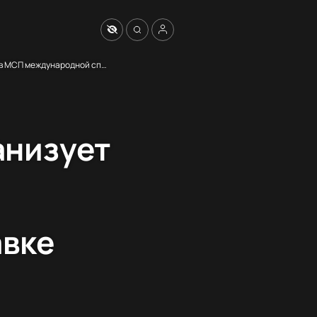
Центр поддержки экспорта Свердловской области организует участие субъектов МСП международной специализированной выставке CHRISTMASBOX. PODARKI (г.Москва, Россия)
анизует
авке