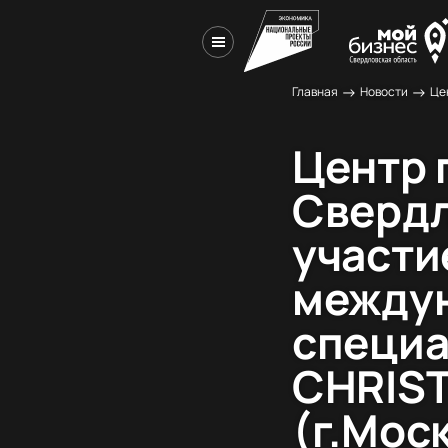
→
→
Главная
Новости
Центр 
Свердл
участи
между
специа
CHRIS
(г.Мос