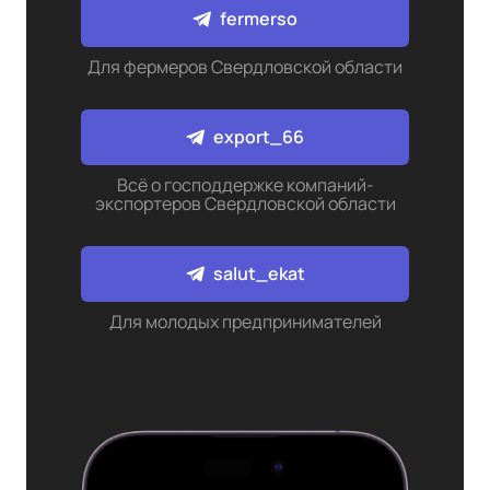
fermerso
Для фермеров Свердловской области
export_66
Всё о господдержке компаний-
экспортеров Свердловской области
salut_ekat
Для молодых предпринимателей