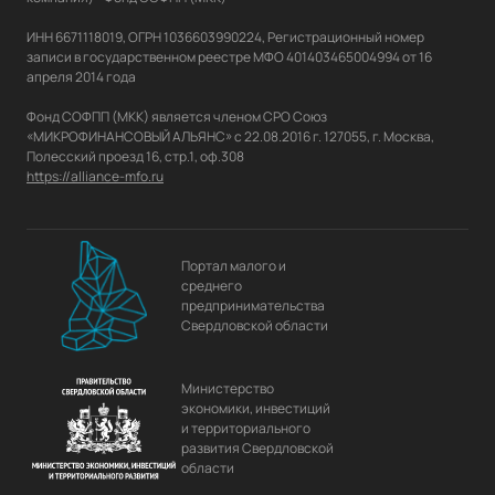
ИНН 6671118019, ОГРН 1036603990224, Регистрационный номер 
записи в государственном реестре МФО 401403465004994 от 16 
апреля 2014 года

Фонд СОФПП (МКК) является членом СРО Союз 
«МИКРОФИНАНСОВЫЙ АЛЬЯНС» с 22.08.2016 г. 127055, г. Москва, 
https://alliance-mfo.ru
Портал малого и
среднего
предпринимательства
Свердловской области
Министерство
экономики, инвестиций
и территориального
развития Свердловской
области