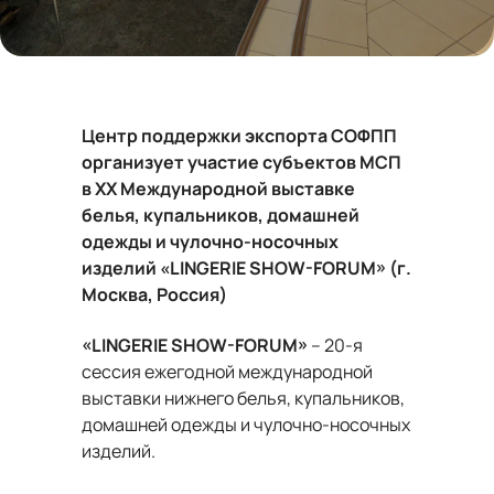
Центр поддержки экспорта
СОФПП
организует участие субъектов МСП
в
XX Международн
ой
выставк
е
белья, купальников, домашней
одежды и чулочно-носочных
изделий
«
LINGERIE SHOW-FORUM
»
(г.
Москва, Россия)
«
LINGERIE SHOW-FORUM
»
–
20-я
сессия ежегодной международной
выставки нижнего белья, купальников,
домашней одежды и чулочно-носочных
изделий
.