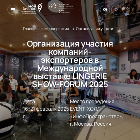
→
→
Главная
Мероприятия
Организация участия компаний-экспортеров в Международной выставке LINGERIE SHOW-FORUM 2025
Организация участия
компаний-
экспортеров в
Международной
выставке LINGERIE
SHOW-FORUM 2025
Дата:
Место проведения:
16-21 февраля 2025 
EVENT-ХОЛЛ 
г.
«ИнфоПространство», 
г. Москва, Россия 