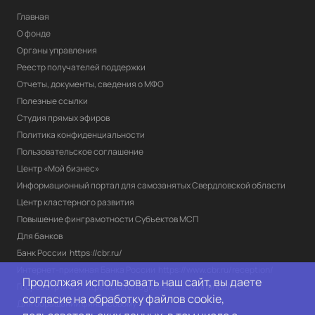
Главная
О фонде
Органы управления
Реестр получателей поддержки
Отчеты, документы, сведения о МФО
Полезные ссылки
Студия прямых эфиров
Политика конфиденциальности
Пользовательское соглашение
Центр «Мой бизнес»
Информационный портал для самозанятых Свердловской области
Центр кластерного развития
Повышение финграмотности Субъектов МСП
Для банков
Банк России
https://cbr.ru/
Интернет-приемная Банка России
https://www.cbr.ru/reception/
Продолжая использовать наш сайт, вы даете
Госреестр МФО
https://cbr.ru/registries/microfinance/
согласие на обработку файлов cookie,
Для обращений финансовому 