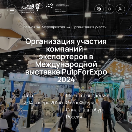
→
→
Главная
Мероприятия
Организация участия компаний-экспортеров в Международной выставке PulpForExpo 2024
Организация участия
компаний-
экспортеров в
Международной
выставке PulpForExpo
2024
Дата:
Место проведения:
12-14 ноября 2024 г.
ЭкспоФорум, г. 
Санкт-Петербург, 
Россия