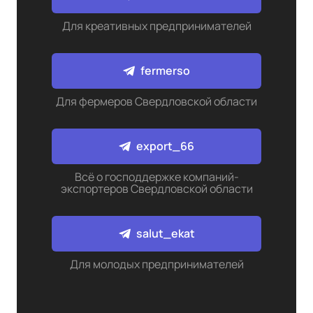
Для креативных предпринимателей
fermerso
Для фермеров Свердловской области
export_66
Всё о господдержке компаний-
экспортеров Свердловской области
salut_ekat
Для молодых предпринимателей