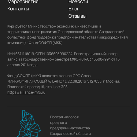
Мероприятия
Новости
Контакты
Блог
Отзывы
Курируется Министерством экономики, инвестиций и 
территориального развития Свердловской области Свердловский 
областной фонд поддержки предпринимательства (микрокредитная 
компания) - Фонд СОФПП (МКК)

ИНН 6671118019, ОГРН 1036603990224, Регистрационный номер 
записи в государственном реестре МФО 401403465004994 от 16 
апреля 2014 года

Фонд СОФПП (МКК) является членом СРО Союз 
«МИКРОФИНАНСОВЫЙ АЛЬЯНС» с 22.08.2016 г. 127055, г. Москва, 
https://alliance-mfo.ru
Портал малого и
среднего
предпринимательства
Свердловской области