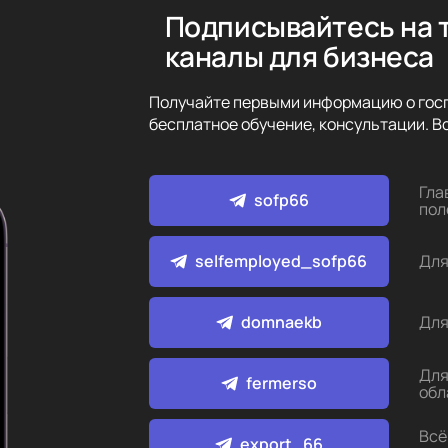
Подписывайтесь на 
каналы для бизнеса
Получайте первыми информацию о госп
бесплатное обучение, консультации. Вс
Гла
sofp66
пол
selfemployed_sofp66
Для
domnaekb
Для
Для
fermerso
обл
Всё
export_66