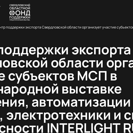
поддержки экспорта
овской области орг
е субъектов МСП в
ародной выставке
ния, автоматизации
, электротехники и 
сности INTERLIGHT 