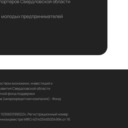
портеров Свердловской области
 молодых предпринимателей
ством экономики, инвестиций и 
звития Свердловской области 
ной фонд поддержки 
 (микрокредитная компания) - Фонд 
Н 1036603990224, Регистрационный номер 
енном реестре МФО 401403465004994 от 16 