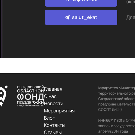
экс
salut_ekat
Для
Курируется Министер
Главная
территориального ра
О нас
Свердловский област
Новости
предпринимательства
СОФПП (МКК)

Мероприятия
Блог
ИНН 6671118019, ОГР
Контакты
записи в государств
апреля 2014 года

Отзывы