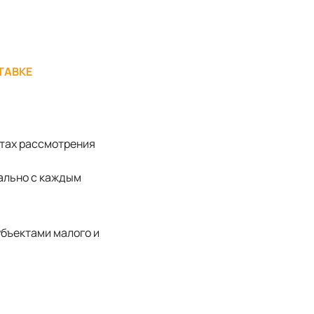
ТАВКЕ
атах рассмотрения
уально с каждым
убъектами малого и