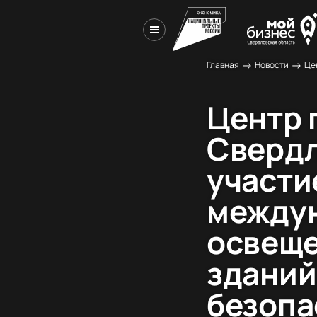
→
→
Главная
Новости
Центр 
Свердл
участи
междун
освеще
зданий
безопа