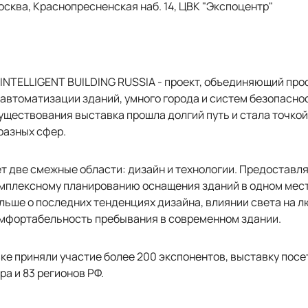
Москва, Краснопресненская наб. 14, ЦВК "Экспоцентр"
 INTELLIGENT BUILDING RUSSIA - проект, объединяющий пр
автоматизации зданий, умного города и систем безопаснос
уществования выставка прошла долгий путь и стала точкой
разных сфер.
т две смежные области: дизайн и технологии. Предоставл
омплексному планированию оснащения зданий в одном мест
льше о последних тенденциях дизайна, влиянии света на л
мфортабельность пребывания в современном здании.
вке приняли участие более 200 экспонентов, выставку посе
ира и 83 регионов РФ.