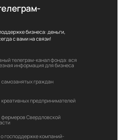
телеграм-
оддержке бизнеса: деньги,

егда с вами на связи!
вный телеграм-канал фонда: вся
езная информация для бизнеса
 самозанятых граждан
 креативных предпринимателей
 фермеров Свердловской
асти
 о господдержке компаний-