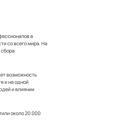
офессионалов в
ти со всего мира. На
 сбора
яет возможность
е и на одной
юдей и влиянии
тили около 20 000