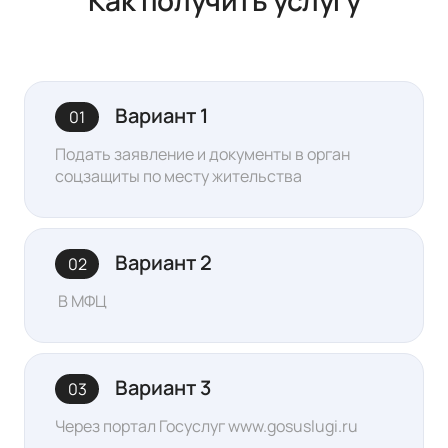
Как получить услугу
Вариант 1
01
Подать заявление и документы в орган
соцзащиты по месту жительства
Вариант 2
02
В МФЦ
Вариант 3
03
Через портал Госуслуг www.gosuslugi.ru