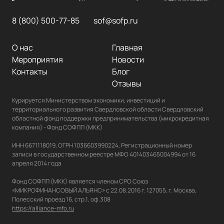
8 (800) 500-77-85
sof@sofp.ru
О нас
Главная
Мероприятия
Новости
Контакты
Блог
Отзывы
Курируется Министерством экономики, инвестиций и 
территориального развития Свердловской области Свердловский 
областной фонд поддержки предпринимательства (микрокредитная 
компания) - Фонд СОФПП (МКК)

ИНН 6671118019, ОГРН 1036603990224, Регистрационный номер 
записи в государственном реестре МФО 401403465004994 от 16 
апреля 2014 года

Фонд СОФПП (МКК) является членом СРО Союз 
«МИКРОФИНАНСОВЫЙ АЛЬЯНС» с 22.08.2016 г. 127055, г. Москва, 
https://alliance-mfo.ru