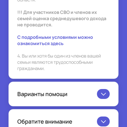
!!! Для участников СВО и членов их 
семей оценка среднедушевого дохода 
не проводится.
С подробными условиями можно 
ознакомиться здесь
4. Вы или хотя бы один из членов вашей 
семьи являются трудоспособными 
гражданами.
Варианты помощи
1. Поиск работы:
Предоставляется денежная выплата в 
размере величины прожиточного 
Обратите внимание
минимума для трудоспособного 