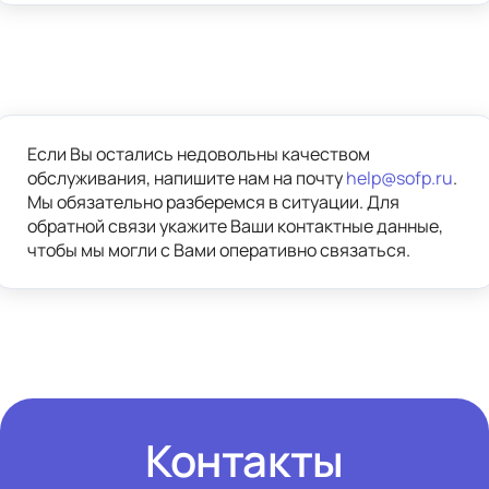
Новые правила по ЕНС;
АУСН вместо УСН с НДС;
Как совмещать УСН и патент;
Как считать доход на патенте;
Оформление патента;
Порядок смены режима 
Если Вы остались недовольны качеством 
налогообложения.
обслуживания, напишите нам на почту 
help@sofp.ru
. 
Мы обязательно разберемся в ситуации. Для 
*
обратной связи укажите Ваши контактные данные, 
НДС 
 Налог на добавленную стоимость.
чтобы мы могли с Вами оперативно связаться.
—
УСН 
 Упрощённая система 
—
налогообложения.
ЕНС 
 Единый налоговый счёт.
—
ПСН 
 Патентная система 
—
налогообложения.
АУСН 
 Автоматизированная упрощённая 
—
система налогообложения.
Контакты
Не предоставляются бухгалтерские 
консультации.