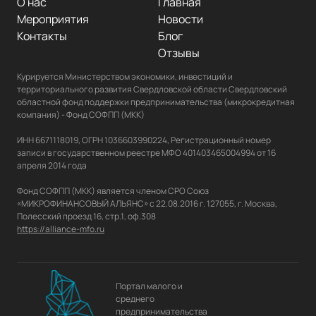
О нас
Главная
Мероприятия
Новости
Контакты
Блог
Отзывы
Курируется Министерством экономики, инвестиций и 
территориального развития Свердловской области Свердловский 
областной фонд поддержки предпринимательства (микрокредитная 
компания) - Фонд СОФПП (МКК)

ИНН 6671118019, ОГРН 1036603990224, Регистрационный номер 
записи в государственном реестре МФО 401403465004994 от 16 
апреля 2014 года

Фонд СОФПП (МКК) является членом СРО Союз 
«МИКРОФИНАНСОВЫЙ АЛЬЯНС» с 22.08.2016 г. 127055, г. Москва, 
https://alliance-mfo.ru
Портал малого и
среднего
предпринимательства