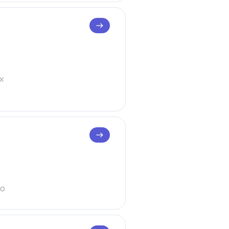
east
х
east
во