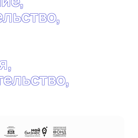
н
и
е
,
е
л
ь
с
т
в
о
,
я
,
т
е
л
ь
с
т
в
о
,