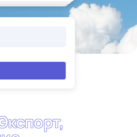
Э
к
с
п
о
р
т
,