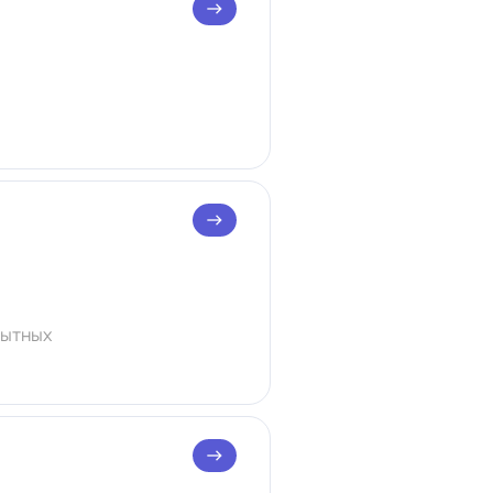
east
east
пытных
east