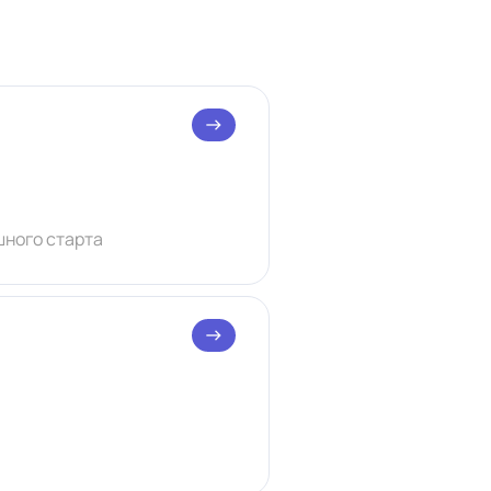
east
шного старта
east