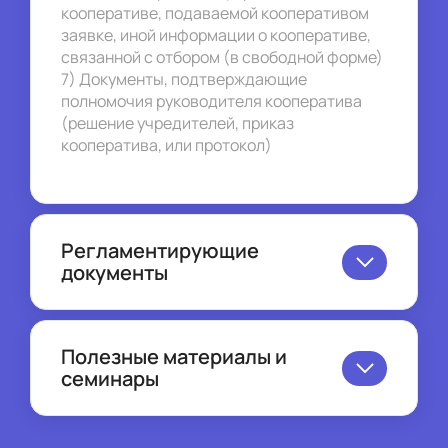
кооперативе, подаваемой кооперативом 
заявке, иной информации о кооперативе, 
связанной с отбором (в свободной форме)
7) Документы, подтверждающие 
полномочия руководителя кооператива 
(решение учредителей, приказ 
кооператива, или протокол)
Регламентирующие
документы
Постановление Правительства РФ от 
14.07.2012г. №717 «О Государственной 
Полезные материалы и
программе развития сельского 
семинары
хозяйства и регулирования рынков 
сельскохозяйственной продукции, 
Онлайн-семинар «Субсидии 
сырья и продовольствия» 
сельскохозяйственным 
(Приложение №22/4)