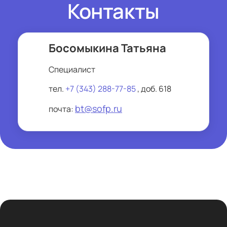
Контакты
Босомыкина Татьяна
Специалист
тел.
+7 (343) 288-77-85
, доб. 618
bt@sofp.ru
почта: