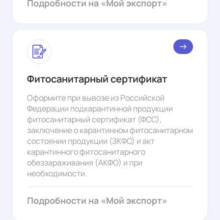
Подробности на «Мой экспорт»
east
Фитосанитарный сертификат
Оформите при вывозе из Российской
Федерации подкарантинной продукции
фитосанитарный сертификат (ФСС),
заключение о карантинном фитосанитарном
состоянии продукции (ЗКФС) и акт
карантинного фитосанитарного
обеззараживания (АКФО) и при
необходимости.
Подробности на «Мой экспорт»