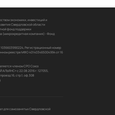
ством экономики, инвестиций и 
звития Свердловской области 
ной фонд поддержки 
 (микрокредитная компания) - Фонд 
Н 1036603990224, Регистрационный номер 
енном реестре МФО 401403465004994 от 16 
вляется членом СРО Союз 
ЬЯНС» с 22.08.2016 г. 127055, 
u
л для самозанятых Свердловской 