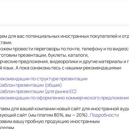
йдем для вас потенциальных иностранных покупателей и отд
тами. 
можем провести переговоры по почте, телефону и по видеос
готовим презентации, буклеты, каталоги,

рческие предложения, видеоролики и другие материалы и п
й язык. А пока ознакомьтесь с нашими рекомендациями:
екомендации по структуре презентации
аблон презентации (общая)
аблон презентации (для рынка ЕС)
Рекомендации по оформлению коммерческого предложени
лаем для вашей компании новый сайт для иностранной ауди
вующий сайт (мы платим 80%, вы — 20%). 
Подробности
равим вашу пробную продукцию иностранным

ателям