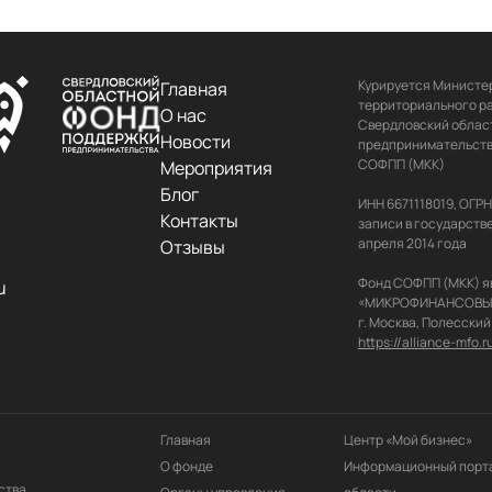
Курируется Министер
Главная
территориального ра
О нас
Свердловский област
Новости
предпринимательства
СОФПП (МКК)

Мероприятия
Блог
ИНН 6671118019, ОГР
Контакты
записи в государств
апреля 2014 года

Отзывы
Фонд СОФПП (МКК) я
u
«МИКРОФИНАНСОВЫЙ АЛ
https://alliance-mfo.r
Главная
Центр «Мой бизнес»
О фонде
Информационный порта
ства