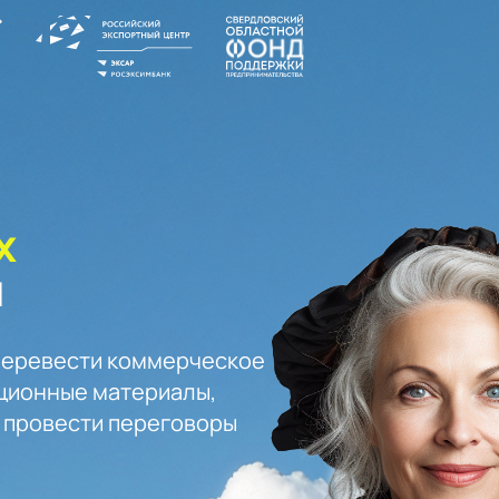
х
й
еревести коммерческое 

ионные материалы, 

 провести переговоры