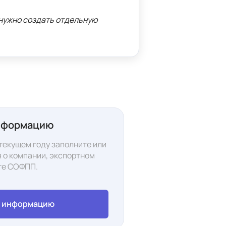
нужно создать отдельную 
нформацию
текущем году заполните или
 о компании, экспортном
те
СОФПП.
ь информацию