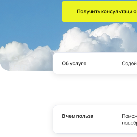
Получить консультацию
Об услуге
Содей
В чем польза
Помож
подоб