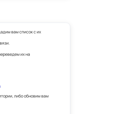
адим вам список с их 
вязи. 
ереведем их на

я
тории, либо обновим вам 