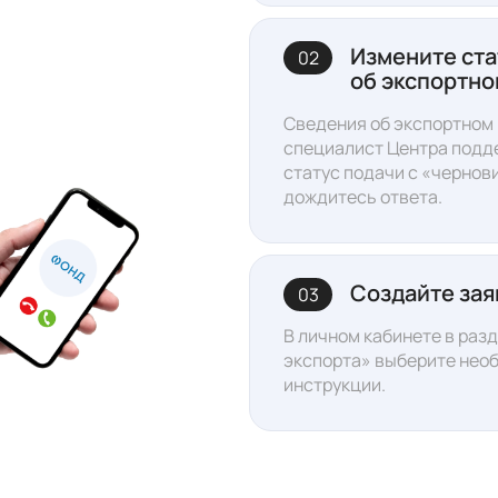
Измените ста
02
об экспортно
Сведения об экспортном
специалист Центра подд
статус подачи с «чернов
дождитесь ответа
.
Создайте зая
03
В личном кабинете в раз
экспорта»
выберите необ
инструкции.