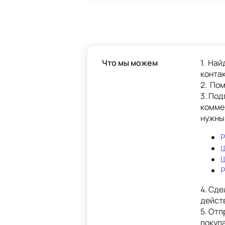
Что мы можем
1.  На
контак
2.  По
3. Под
комме
нужны
Р
Ш
Ш
4. Сде
дейст
5. 
Отп
покуп