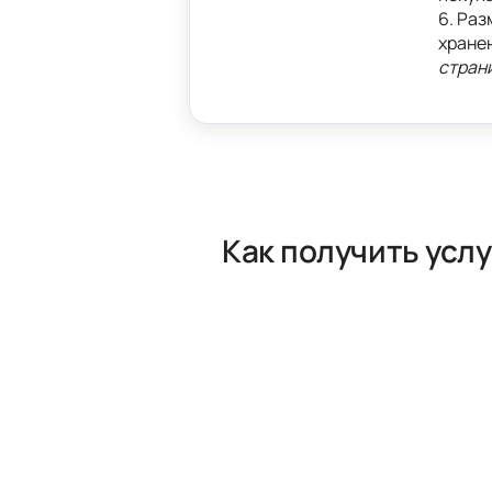
6. 
Раз
хранен
стран
Как получить услу