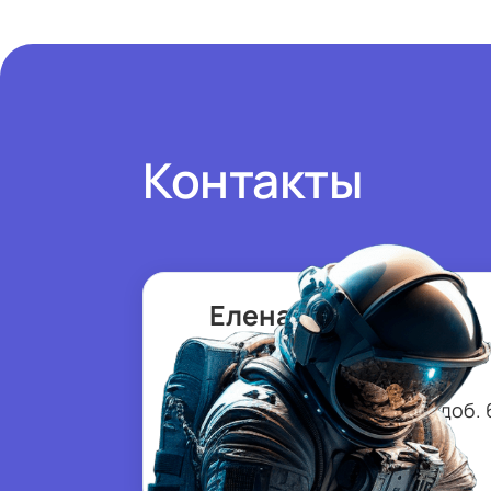
Контакты
Елена Синицына
Специалист
тел.
+7 (343) 288-77-85
, доб. 
почта:
eis@sofp.ru