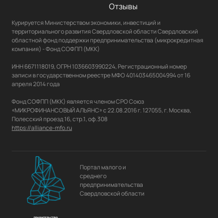
Презентация "Региональные меры 
Отзывы
поддержки КФХ в Свердловской 
области"
Курируется Министерством экономики, инвестиций и 
территориального развития Свердловской области Свердловский 
областной фонд поддержки предпринимательства (микрокредитная 
Прямой эфир: «Разъясняем 
компания) - Фонд СОФПП (МКК)

требования закона в области 
ветеринарии»
ИНН 6671118019, ОГРН 1036603990224, Регистрационный номер 
записи в государственном реестре МФО 401403465004994 от 16 
апреля 2014 года

Онлайн-семинар «Основы 
бережливого производства»
Фонд СОФПП (МКК) является членом СРО Союз 
Презентации по темам семинара и 
«МИКРОФИНАНСОВЫЙ АЛЬЯНС» с 22.08.2016 г. 127055, г. Москва, 
прочие документы
https://alliance-mfo.ru
Онлайн-семинар «Грант на развитие 
материально-технической базы 
кооператива в 2025 году»
Портал малого и
Презентации по темам семинара и 
среднего
прочие документы
предпринимательства
Свердловской области
Онлайн-семинар «Грант Семейная 
ферма в 2025 году»