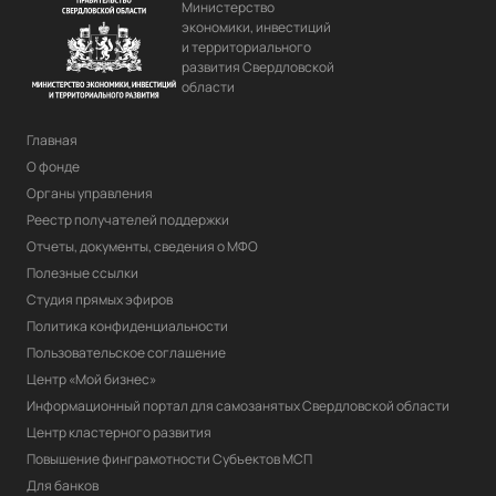
Презентации по темам семинара и 
Министерство
прочие документы
экономики, инвестиций
и территориального
развития Свердловской
Онлайн-семинар «Грант 
области
Агромотиватор. Условия, требования, 
механизм подачи и оценки заявок»
Главная
Презентации по темам семинара и 
прочие документы
О фонде
Органы управления
Обучающий мастер-класс 
Реестр получателей поддержки
«Технологии и особенности 
Отчеты, документы, сведения о МФО
выращивания ягод в открытом 
Полезные ссылки
грунте»
Студия прямых эфиров
Презентации по темам семинара и 
Политика конфиденциальности
прочие документы
Пользовательское соглашение
Онлайн-семинар «Грант Агростартап 
Центр «Мой бизнес»
2025. Условия, требования, механизм 
Информационный портал для самозанятых Свердловской области
подачи и оценки заявок»
Центр кластерного развития
Презентации по темам семинара и 
Повышение финграмотности Субъектов МСП
прочие документы
Для банков