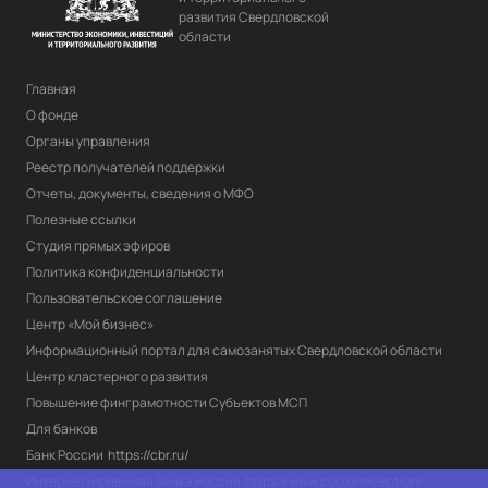
развития Свердловской
области
Главная
О фонде
Органы управления
Реестр получателей поддержки
Отчеты, документы, сведения о МФО
Полезные ссылки
Студия прямых эфиров
Политика конфиденциальности
Пользовательское соглашение
Центр «Мой бизнес»
Информационный портал для самозанятых Свердловской области
Центр кластерного развития
Повышение финграмотности Субъектов МСП
Для банков
Банк России
https://cbr.ru/
Интернет-приемная Банка России
https://www.cbr.ru/reception/