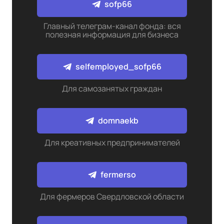
sofp66
Главный телеграм-канал фонда: вся
полезная информация для бизнеса
selfemployed_sofp66
Для самозанятых граждан
domnaekb
Для креативных предпринимателей
fermerso
Для фермеров Свердловской области