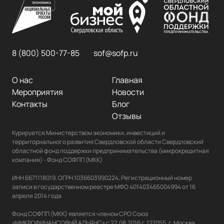
8 (800) 500-77-85
sof@sofp.ru
О нас
Главная
Мероприятия
Новости
Контакты
Блог
Отзывы
Курируется Министерством экономики, инвестиций и 
территориального развития Свердловской области Свердловский 
областной фонд поддержки предпринимательства (микрокредитная 
компания) - Фонд СОФПП (МКК)

ИНН 6671118019, ОГРН 1036603990224, Регистрационный номер 
записи в государственном реестре МФО 401403465004994 от 16 
апреля 2014 года

Фонд СОФПП (МКК) является членом СРО Союз 
«МИКРОФИНАНСОВЫЙ АЛЬЯНС» с 22.08.2016 г. 127055, г. Москва, 