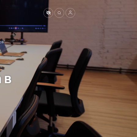
са"
 в