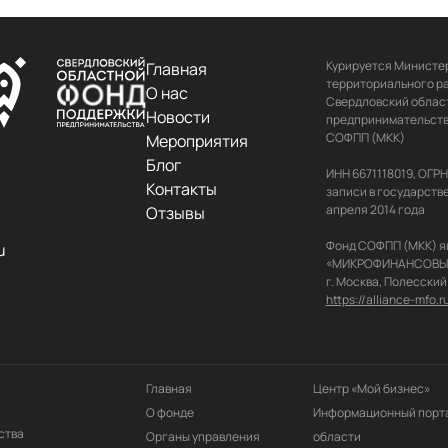
Курируется Министер
Главная
территориального ра
О нас
Свердловский област
Новости
предпринимательства
СОФПП (МКК)

Мероприятия
Блог
ИНН 6671118019, ОГР
Контакты
записи в государств
апреля 2014 года

Отзывы
Фонд СОФПП (МКК) я
u
«МИКРОФИНАНСОВЫЙ АЛ
https://alliance-mfo.r
Главная
Центр «Мой бизнес»
О фонде
Информационный порта
ства
Органы управления
области