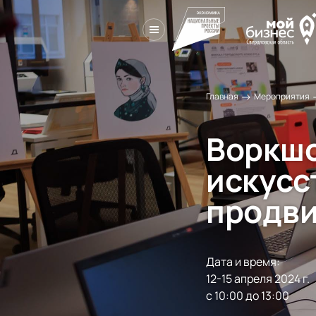
→
Главная
Мероприятия
Воркшо
искусс
продви
Дата и время:
12-15 апреля 2024 г.

с 10:00 до 13:00