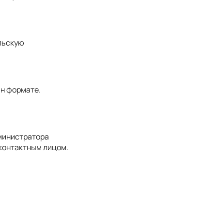
льскую
йн формате.
дминистратора
 контактным лицом.