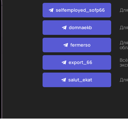
selfemployed_sofp66
Для
domnaekb
Для
Для
fermerso
обл
Всё
export_66
экс
salut_ekat
Для