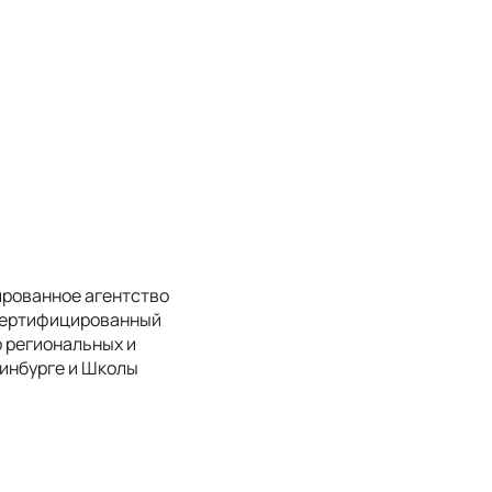
ированное агентство
 Сертифицированный
р региональных и
инбурге и Школы