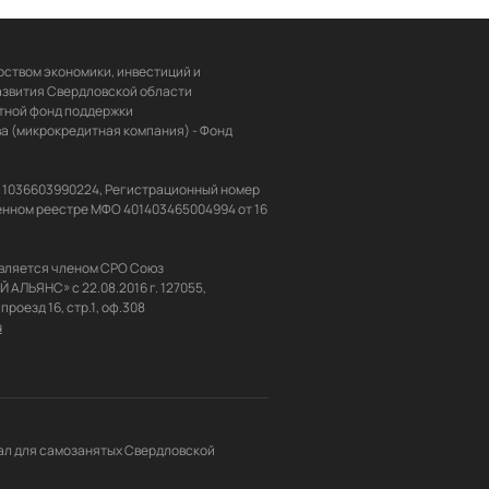
ством экономики, инвестиций и 
звития Свердловской области 
ной фонд поддержки 
 (микрокредитная компания) - Фонд 
Н 1036603990224, Регистрационный номер 
енном реестре МФО 401403465004994 от 16 
вляется членом СРО Союз 
ЬЯНС» с 22.08.2016 г. 127055, 
u
л для самозанятых Свердловской 