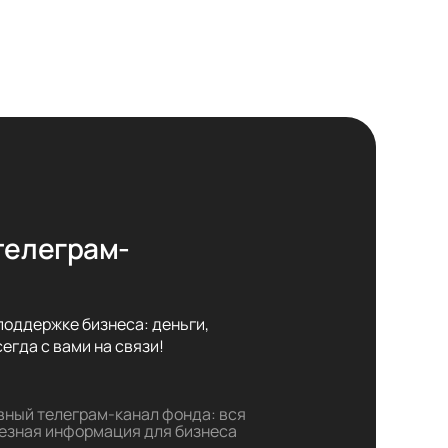
телеграм-
оддержке бизнеса: деньги,

егда с вами на связи!
вный телеграм-канал фонда: вся
езная информация для бизнеса