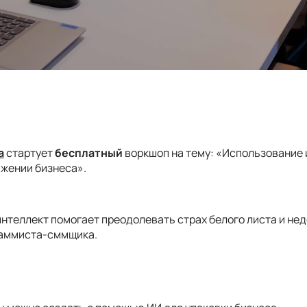
а
стартует
бесплатный
воркшоп на тему: «Использование
ижении бизнеса».
интеллект помогает преодолевать страх белого листа и не
раммиста-сммщика.