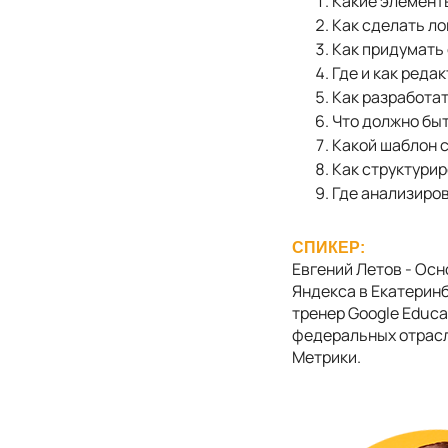
Какие элемент
Как сделать л
Как придумать
Где и как реда
Как разработа
Что должно быт
Какой шаблон с
Как структурир
Где анализиро
СПИКЕР:
Евгений Летов - Ос
Яндекса в Екатерин
тренер Google Educa
федеральных отрасл
Метрики.