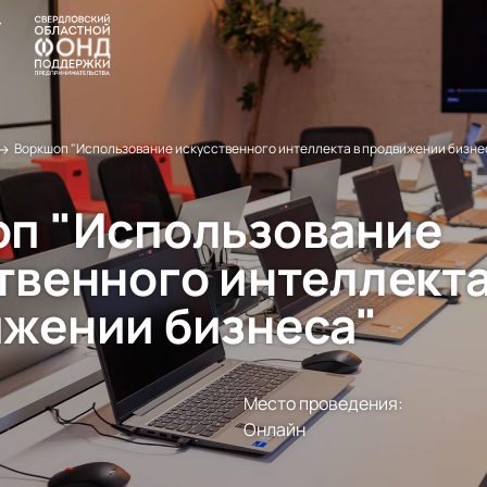
→
Воркшоп "Использование искусственного интеллекта в продвижении бизне
п "Использование
твенного интеллекта
жении бизнеса"
Место проведения:
Онлайн