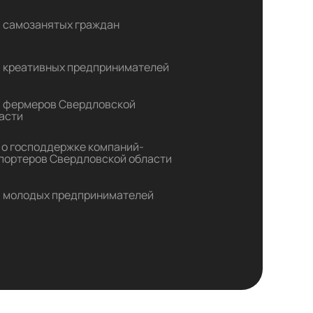
 самозанятых граждан
 креативных предпринимателей
 фермеров Свердловской
асти
 о господдержке компаний-
портеров Свердловской области
 молодых предпринимателей