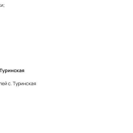
и;
 Туринская
лей с. Туринская