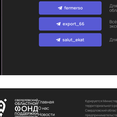
Для
fermerso
обл
Всё
export_66
экс
salut_ekat
Для
Курируется Министер
Главная
территориального ра
О нас
Свердловский област
Новости
предпринимательства