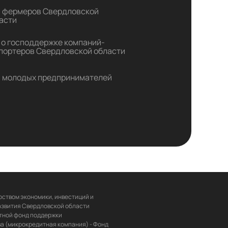
 фермеров Свердловской
асти
 о господдержке компаний-
портеров Свердловской области
 молодых предпринимателей
ством экономики, инвестиций и 
звития Свердловской области 
ной фонд поддержки 
 (микрокредитная компания) - Фонд 