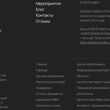
СОФПП (МКК)

Мероприятия
Блог
ИНН 6671118019, ОГР
Контакты
записи в государств
апреля 2014 года

Отзывы
Фонд СОФПП (МКК) я
u
«МИКРОФИНАНСОВЫЙ АЛ
https://alliance-mfo.r
Главная
Центр «Мой бизнес»
О фонде
Информационный порта
ства
Органы управления
области
ласти
Реестр получателей 
Центр кластерного раз
поддержки
Повышение финграмот
Отчеты, документы, 
Для банков
тиций
сведения о МФО
Банк России
https://cbr.
го
Полезные ссылки
Интернет-приемная Ба
вской