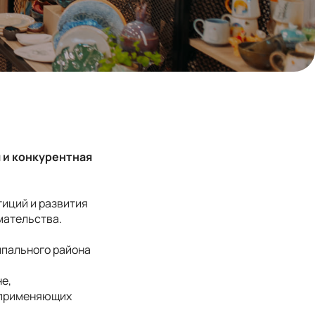
 и конкурентная
иций и развития
мательства.
пального района
е,
 применяющих