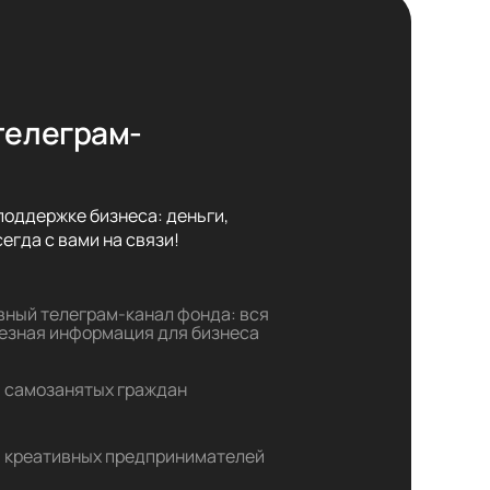
телеграм-
оддержке бизнеса: деньги,

егда с вами на связи!
вный телеграм-канал фонда: вся
езная информация для бизнеса
 самозанятых граждан
 креативных предпринимателей