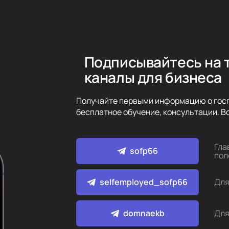
Подписывайтесь на 
каналы для бизнеса
Получайте первыми информацию о госп
бесплатное обучение, консультации. Вс
Гла
sofp66
пол
selfemployed_sofp66
Для
domnaekb
Для