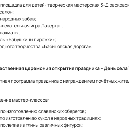
площадка для детей- творческая мастерская 3-Д раскраск
салон;
 народных забав;
влекательная игра Лазертаг;
шахматы;
ль «Бабушкины пирожки»;
одного творчества «Бабиновская дорога».
ржественная церемония открытия праздника – День села
цертная программа праздника с награждением почётных жите
едение мастер-классов:
 по изготовлению славянских оберегов;
 по изготовлению кукол в народных традициях;
 по лепке из глины различных фигурок;