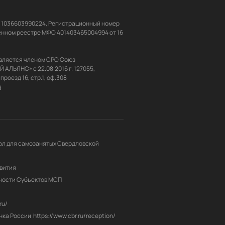
Н 1036603990224, Регистрационный номер 
енном реестре МФО 401403465004994 от 16 
вляется членом СРО Союз 
ЬЯНС» с 22.08.2016 г. 127055, 
u
л для самозанятых Свердловской 
вития
ности Субъектов МСП
ru/
нка России
https://www.cbr.ru/reception/