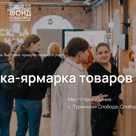
→
Выставка-ярмарка товаров и услуг
ка-ярмарка товаров 
Место проведения:
с. Туринская Слобода, Слобо