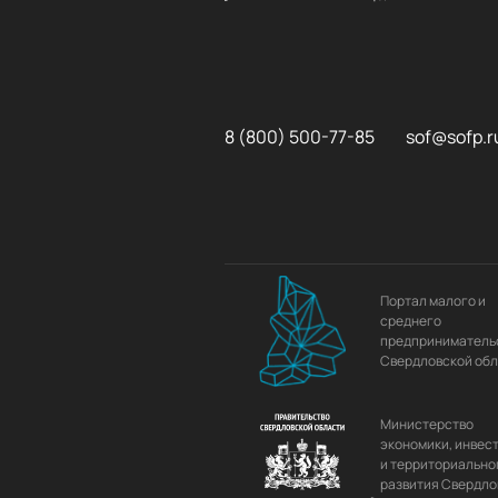
8 (800) 500-77-85
sof@sofp.r
Портал малого и
среднего
предприниматель
Свердловской об
Министерство
экономики, инвес
и территориально
развития Свердло