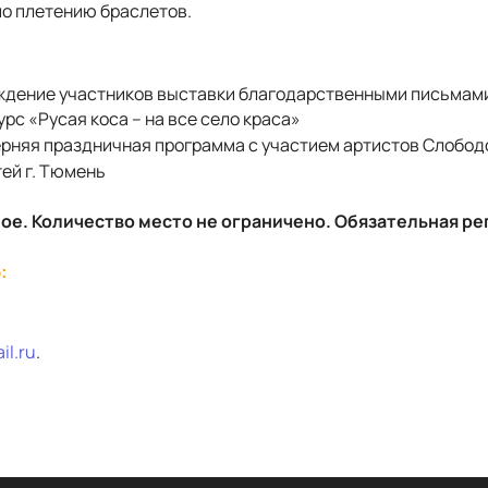
по плетению браслетов.
граждение участников выставки благодарственными письмам
урс «Русая коса – на все село краса»
черняя праздничная программа с участием артистов Слобод
ей г. Тюмень
ное. Количество место не ограничено.
Обязательная ре
:
il
.
ru
.