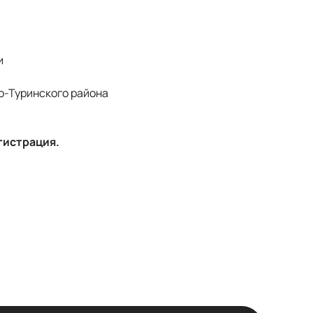
и
о-Туринского района
гистрация.