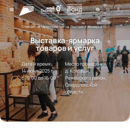
→
→
Главная
Мероприятия
Выставка-ярмарка товаров и услуг
Выставка-ярмарка
товаров и услуг
Дата и время:
Место проведения:
14 июня 2025 г.

д. Колташи, 
с 10:00 до 16:00
Режевского район, 
Свердловской 
области. 