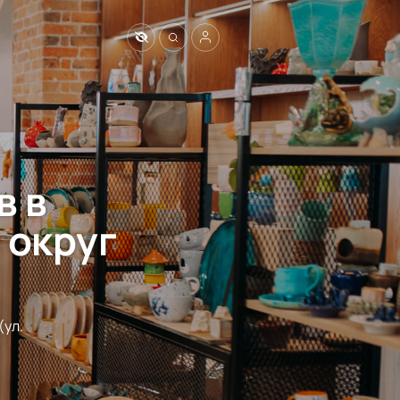
в в
 округ
ул. 