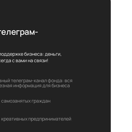
телеграм-
оддержке бизнеса: деньги,

егда с вами на связи!
вный телеграм-канал фонда: вся
езная информация для бизнеса
 самозанятых граждан
 креативных предпринимателей