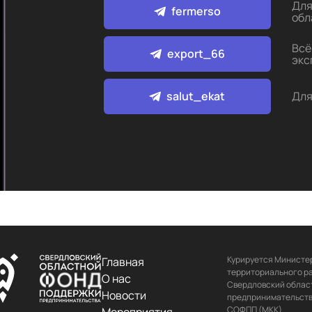
Для
fermerso
обл
Всё
export_66
экс
salut_ekat
Для
Курируется Министер
Главная
территориального ра
О нас
Свердловский област
Новости
предпринимательства
СОФПП (МКК)
