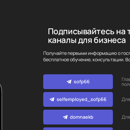
Подписывайтесь на 
каналы для бизнеса
Получайте первыми информацию о госп
бесплатное обучение, консультации. Вс
Гла
sofp66
пол
selfemployed_sofp66
Для
domnaekb
Для