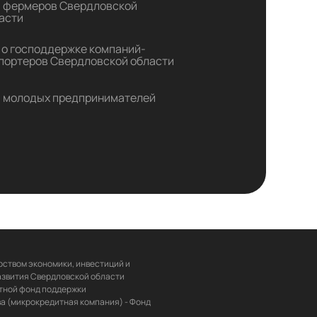
 фермеров Свердловской
асти
 о господдержке компаний-
портеров Свердловской области
 молодых предпринимателей
ством экономики, инвестиций и 
звития Свердловской области 
ной фонд поддержки 
 (микрокредитная компания) - Фонд 