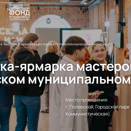
→
Выставка-ярмарка мастеров в Полевском муниципальном округ
ка-ярмарка мастеро
ком муниципальном
Место проведения:
г. Полевской, Городской парк (
Коммунистическая).