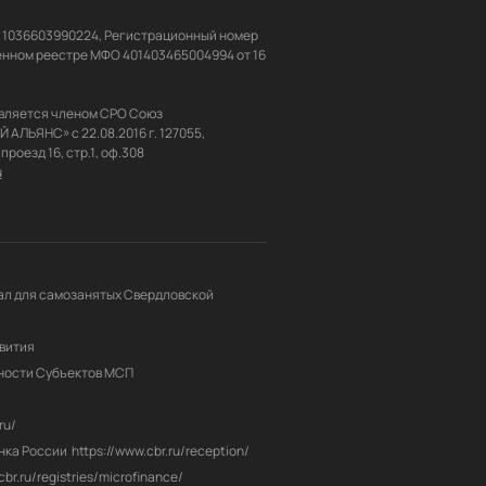
Н 1036603990224, Регистрационный номер 
енном реестре МФО 401403465004994 от 16 
вляется членом СРО Союз 
ЬЯНС» с 22.08.2016 г. 127055, 
u
л для самозанятых Свердловской 
вития
ности Субъектов МСП
ru/
нка России
https://www.cbr.ru/reception/
/cbr.ru/registries/microfinance/