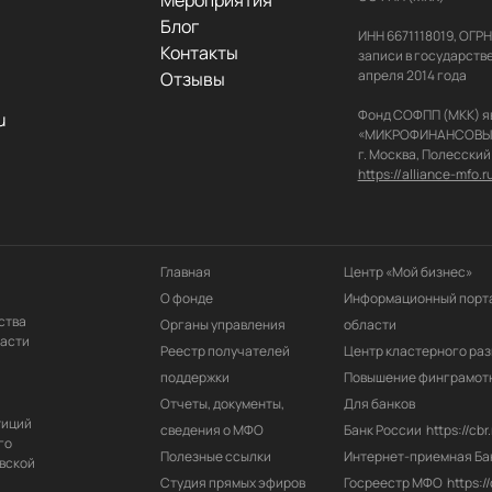
Мероприятия
Блог
ИНН 6671118019, ОГР
Контакты
записи в государств
апреля 2014 года

Отзывы
Фонд СОФПП (МКК) я
u
«МИКРОФИНАНСОВЫЙ АЛ
https://alliance-mfo.r
Главная
Центр «Мой бизнес»
О фонде
Информационный порта
ства
Органы управления
области
ласти
Реестр получателей 
Центр кластерного раз
поддержки
Повышение финграмот
Отчеты, документы, 
Для банков
тиций
сведения о МФО
Банк России
https://cbr.
го
Полезные ссылки
Интернет-приемная Ба
вской
Студия прямых эфиров
Госреестр МФО
https:/