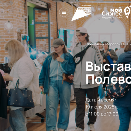
→
Главная
Мероприятия
Выстав
Полевс
Дата и время:
19 июля 2025 г.

с 11:00 до 17:00