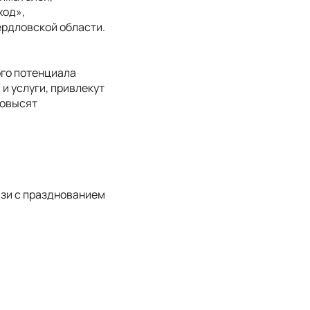
ход»,
рдловской области.
ого потенциала
и услуги, привлекут
повысят
язи с празднованием