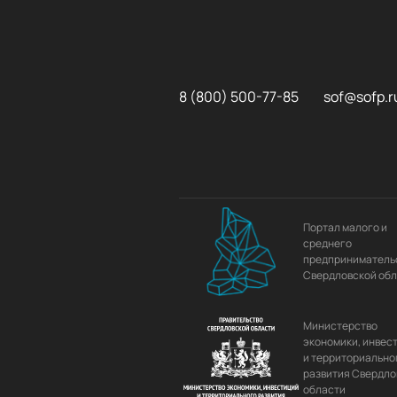
8 (800) 500-77-85
sof@sofp.r
Портал малого и
среднего
предприниматель
Свердловской об
Министерство
экономики, инвес
и территориально
развития Свердло
области