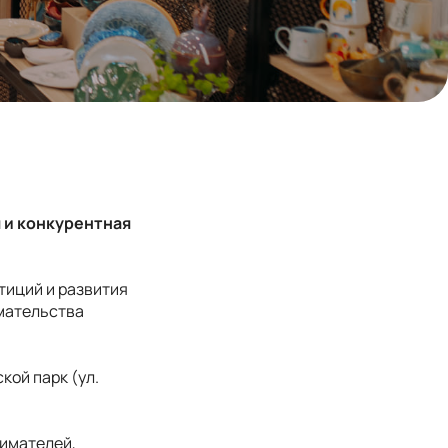
 и конкурентная
тиций и развития
имательства
кой парк (ул.
имателей,