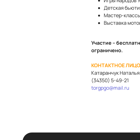
Игры народов 
Детская бьюти
Мастер-классы
Выставка мото
Участие – бесплат
ограничено.
КОНТАКТНОЕ ЛИЦО
Катаранчук Наталья
(34350) 5-49-21
torgpgo@mail.ru