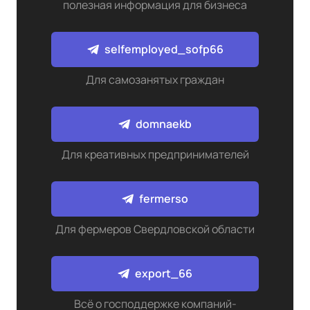
полезная информация для бизнеса
selfemployed_sofp66
Для самозанятых граждан
domnaekb
Для креативных предпринимателей
fermerso
Для фермеров Свердловской области
export_66
Всё о господдержке компаний-