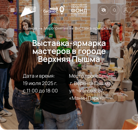
→
→
Главная
Мероприятия
Выставка-ярмарка мастеров в городе Верхняя Пышма
Выставка-ярмарка
мастеров в городе
Верхняя Пышма
Дата и время:
Место проведения:
19 июля 2025 г.

 г. Верхняя Пышма, 
с 11:00 до 18:00
ул. Чкалова, 87, 
«Манин Парк».