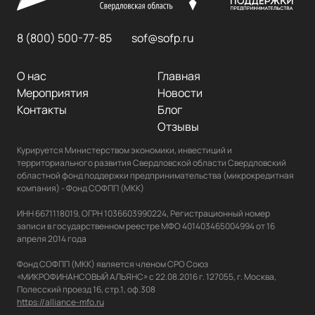
8 (800) 500-77-85
sof@sofp.ru
О нас
Главная
Мероприятия
Новости
Контакты
Блог
Отзывы
Курируется Министерством экономики, инвестиций и 
территориального развития Свердловской области Свердловский 
областной фонд поддержки предпринимательства (микрокредитная 
компания) - Фонд СОФПП (МКК)

ИНН 6671118019, ОГРН 1036603990224, Регистрационный номер 
записи в государственном реестре МФО 401403465004994 от 16 
апреля 2014 года

Фонд СОФПП (МКК) является членом СРО Союз 
«МИКРОФИНАНСОВЫЙ АЛЬЯНС» с 22.08.2016 г. 127055, г. Москва, 
https://alliance-mfo.ru