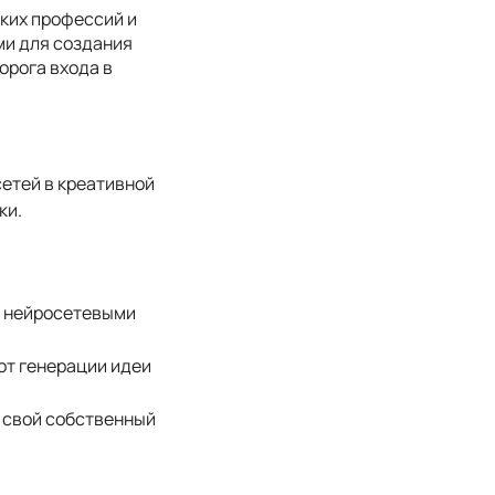
ких профессий и
и для создания
орога входа в
етей в креативной
ки.
и нейросетевыми
от генерации идеи
 свой собственный