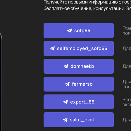
Получайте первыми информацию о госп
бесплатное обучение, консультации. Вс
Гла
sofp66
пол
selfemployed_sofp66
Для
domnaekb
Для
Для
fermerso
обл
Всё
export_66
экс
salut_ekat
Для