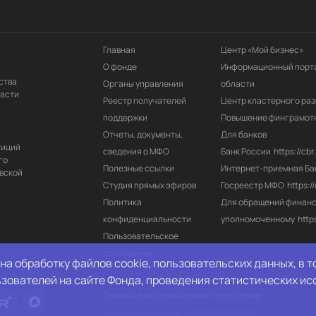
Главная
Центр «Мой бизнес»
О фонде
Информационный порта
ства
Органы управления
области
ласти
Реестр получателей 
Центр кластерного раз
поддержки
Повышение финграмот
Отчеты, документы, 
Для банков
тиций
сведения о МФО
Банк России
https://cbr.
го
Полезные ссылки
Интернет-приемная Ба
вской
Студия прямых эфиров
Госреестр МФО
https:/
Политика 
Для обращений финанс
конфиденциальности
уполномоченному
http
Пользовательское 
соглашение
на обработку файлов cookie, пользовательских данных, в 
ьзователей на сайте Фонда, проведения статистических ис
Скачайте наше мобильное приложение