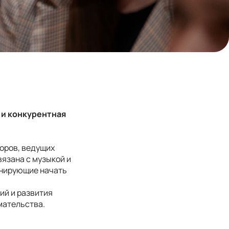
 и конкурентная
оров, ведущих
вязана с музыкой и
анирующие начать
ий и развития
мательства.