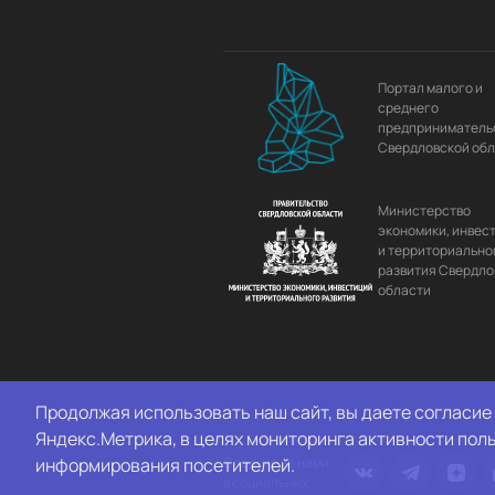
Портал малого и
среднего
предприниматель
Свердловской об
Министерство
экономики, инвес
и территориально
развития Свердло
области
Продолжая использовать наш сайт, вы даете согласие 
Яндекс.Метрика, в целях мониторинга активности пол
информирования посетителей.
Следите за нами
в социальных