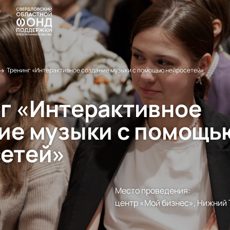
→
Тренинг «Интерактивное создание музыки с помощью нейросетей»
г «Интерактивное
ие музыки с помощь
етей»
Место проведения:
центр «Мой бизнес», Нижний Т