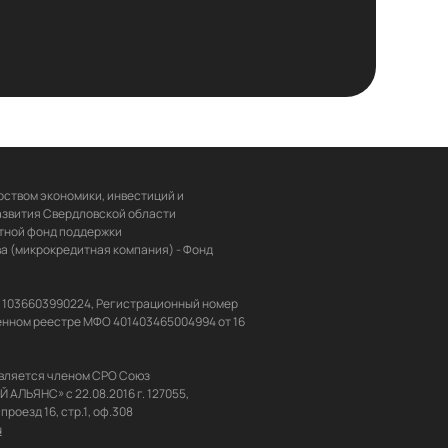
ством экономики, инвестиций и 
звития Свердловской области 
ной фонд поддержки 
 (микрокредитная компания) - Фонд 
Н 1036603990224, Регистрационный номер 
енном реестре МФО 401403465004994 от 16 
вляется членом СРО Союз 
ЬЯНС» с 22.08.2016 г. 127055, 
u