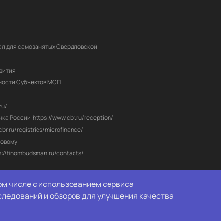
л для самозанятых Свердловской 
вития
ности Субъектов МСП
ru/
нка России
https://www.cbr.ru/reception/
/cbr.ru/registries/microfinance/
овому 
s://finombudsman.ru/contacts/
том числе с использованием сервиса
следований и обзоров для улучшения качества