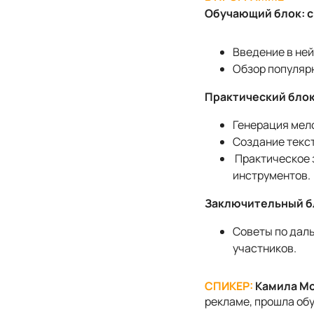
Обучающий блок: с 
Введение в ней
Обзор популярн
Практический блок: 
Генерация мел
Создание текс
Практическое 
инструментов.
Заключительный бло
Советы по дал
участников.
СПИКЕР:
Камила М
рекламе, прошла обу