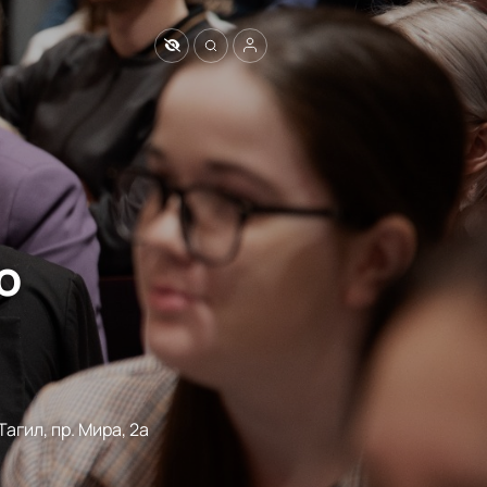
ю
агил, пр. Мира, 2а