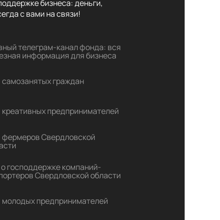
оддержке бизнеса: деньги,

егда с вами на связи!
вный телеграм-канал фонда: вся
езная информация для бизнеса
 самозанятых граждан
 креативных предпринимателей
 фермеров Свердловской
асти
 о господдержке компаний-
портеров Свердловской области
 молодых предпринимателей