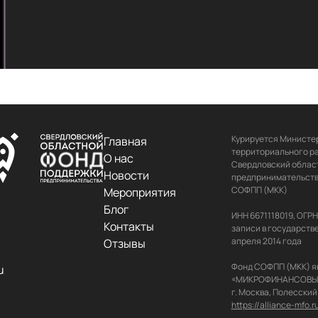
Курируется Министер
Главная
территориального ра
О нас
Свердловский област
Новости
предпринимательства
СОФПП (МКК)

Мероприятия
Блог
ИНН 6671118019, ОГР
Контакты
записи в государств
апреля 2014 года

Отзывы
Фонд СОФПП (МКК) я
u
«МИКРОФИНАНСОВЫЙ АЛ
https://alliance-mfo.r