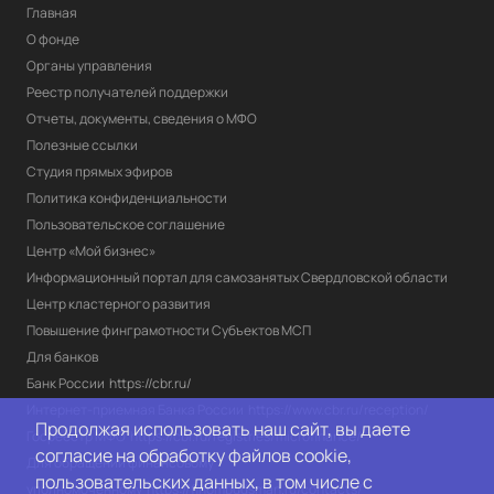
Главная
О фонде
Органы управления
Реестр получателей поддержки
Отчеты, документы, сведения о МФО
Полезные ссылки
Студия прямых эфиров
Политика конфиденциальности
Пользовательское соглашение
Центр «Мой бизнес»
Информационный портал для самозанятых Свердловской области
Центр кластерного развития
Повышение финграмотности Субъектов МСП
Для банков
Банк России
https://cbr.ru/
Интернет-приемная Банка России
https://www.cbr.ru/reception/
Продолжая использовать наш сайт, вы даете
Госреестр МФО
https://cbr.ru/registries/microfinance/
согласие на обработку файлов cookie,
Для обращений финансовому 
пользовательских данных, в том числе с
уполномоченному
https://finombudsman.ru/contacts/