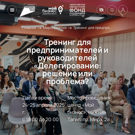
→
→
Главная
Мероприятия
Тренинг для предпринимателей и руководителей «Делегирование: решение или проблема?
Тренинг для
предпринимателей и
руководителей
«Делегирование:
решение или
проблема?
Дата и время:
Место проведения:
24-25 апреля 2025 
центр «Мой 
г.

бизнес», Нижний 
с 18:00 до 20:00
Тагил, пр. Мира, 2а