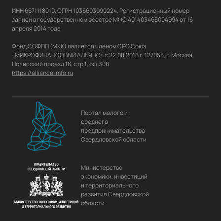
ИНН 6671118019, ОГРН 1036603990224, Регистрационный номер 
записи в государственном реестре МФО 401403465004994 от 16 
апреля 2014 года

Фонд СОФПП (МКК) является членом СРО Союз 
«МИКРОФИНАНСОВЫЙ АЛЬЯНС» с 22.08.2016 г. 127055, г. Москва, 
https://alliance-mfo.ru
Портал малого и
среднего
предпринимательства
Свердловской области
Министерство
экономики, инвестиций
и территориального
развития Свердловской
области