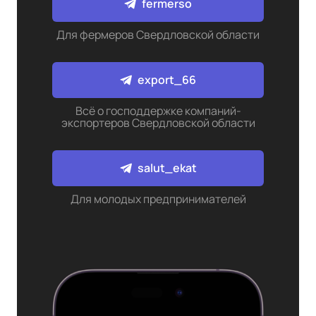
fermerso
Для фермеров Свердловской области
export_66
Всё о господдержке компаний-
экспортеров Свердловской области
salut_ekat
Для молодых предпринимателей