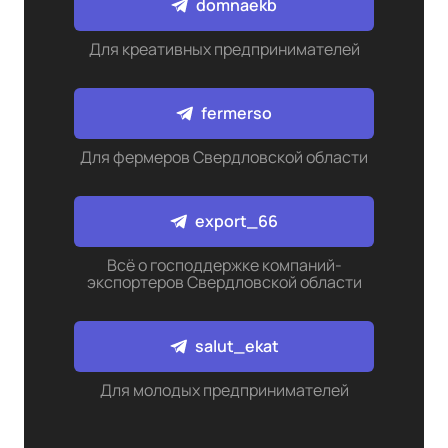
domnaekb
Для креативных предпринимателей
fermerso
Для фермеров Свердловской области
export_66
Всё о господдержке компаний-
экспортеров Свердловской области
salut_ekat
Для молодых предпринимателей