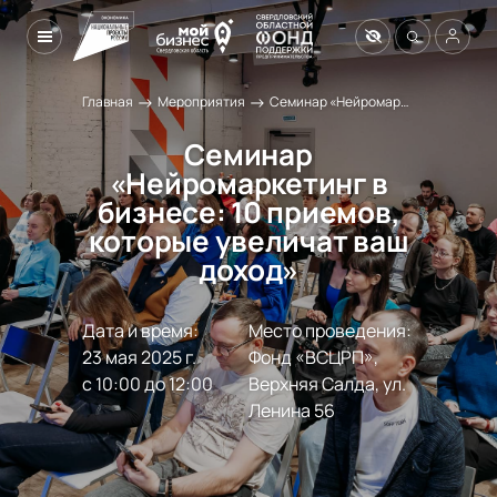
→
→
Главная
Мероприятия
Семинар «Нейромаркетинг в бизнесе: 10 приемов, которые увеличат ваш доход»
Семинар
«Нейромаркетинг в
бизнесе: 10 приемов,
которые увеличат ваш
доход»
Дата и время:
Место проведения:
23 мая 2025 г.

Фонд «ВСЦРП», 
с 10:00 до 12:00
Верхняя Салда, ул. 
Ленина 56