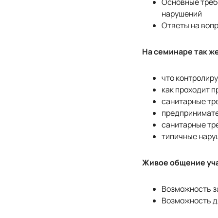
Основные треб
нарушений
Ответы на воп
На семинаре так ж
что контролир
как проходит 
санитарные тре
предпринимате
санитарные тре
типичные нару
Живое общение уча
Возможность з
Возможность д