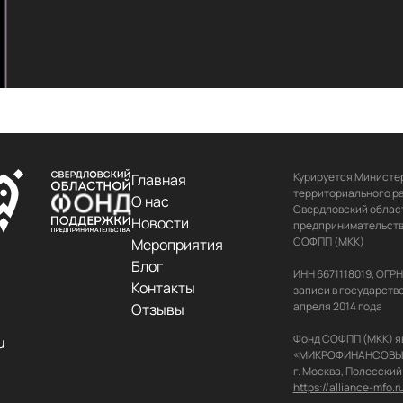
Курируется Министер
Главная
территориального ра
О нас
Свердловский област
Новости
предпринимательства
СОФПП (МКК)

Мероприятия
Блог
ИНН 6671118019, ОГР
Контакты
записи в государств
апреля 2014 года

Отзывы
Фонд СОФПП (МКК) я
u
«МИКРОФИНАНСОВЫЙ АЛ
https://alliance-mfo.r