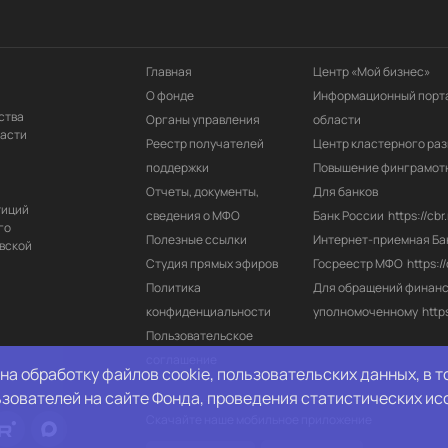
Главная
Центр «Мой бизнес»
О фонде
Информационный порта
ства
Органы управления
области
ласти
Реестр получателей 
Центр кластерного раз
поддержки
Повышение финграмот
Отчеты, документы, 
Для банков
тиций
сведения о МФО
Банк России
https://cbr.
го
Полезные ссылки
Интернет-приемная Ба
вской
Студия прямых эфиров
Госреестр МФО
https:/
Политика 
Для обращений финанс
конфиденциальности
уполномоченному
http
Пользовательское 
соглашение
на обработку файлов cookie, пользовательских данных, в 
ьзователей на сайте Фонда, проведения статистических ис
Скачайте наше мобильное приложение