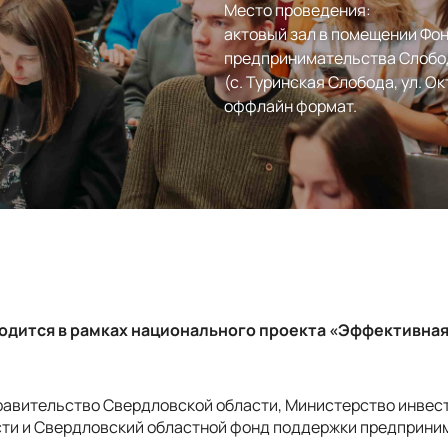
Место проведения:
актовый зал в помещении Фо
предпринимательства Слобо
(с. Туринская Слобода, ул. Окт
оффлайн формат.
дится в рамках национального проекта «Эффективная
авительство Свердловской области, Министерство инвест
ти и Свердловский областной фонд поддержки предприни