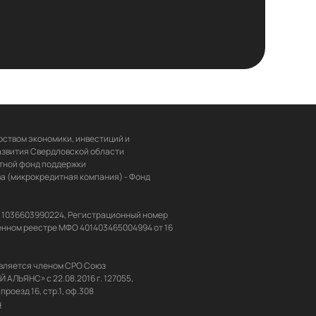
ством экономики, инвестиций и 
звития Свердловской области 
ной фонд поддержки 
 (микрокредитная компания) - Фонд 
Н 1036603990224, Регистрационный номер 
енном реестре МФО 401403465004994 от 16 
вляется членом СРО Союз 
ЬЯНС» с 22.08.2016 г. 127055, 
u