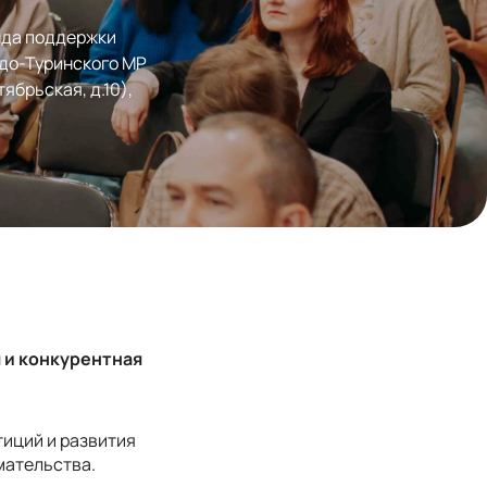
нда поддержки 
до-Туринского МР 
ябрьская, д.10), 
 и конкурентная
иций и развития
мательства.