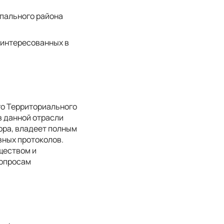
пального района
аинтересованных в
го Территориального
в данной отрасли
ора, владеет полным
вных протоколов.
ществом и
вопросам