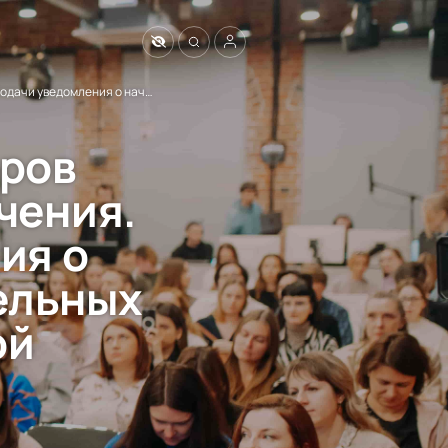
Семинар «Маркировка товаров продовольственного назначения. Порядок подачи уведомления о начале осуществления отдельных видов предпринимательской деятельности».
аров
чения.
ия о
ельных
ой