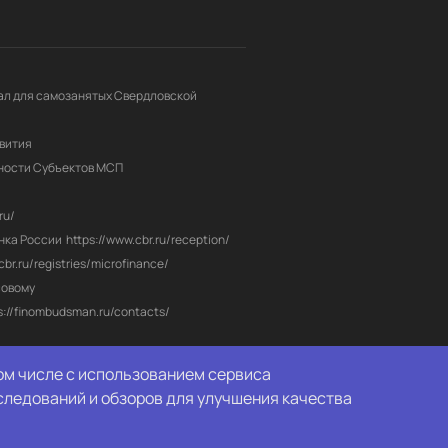
л для самозанятых Свердловской 
вития
ности Субъектов МСП
ru/
нка России
https://www.cbr.ru/reception/
/cbr.ru/registries/microfinance/
овому 
s://finombudsman.ru/contacts/
том числе с использованием сервиса
следований и обзоров для улучшения качества