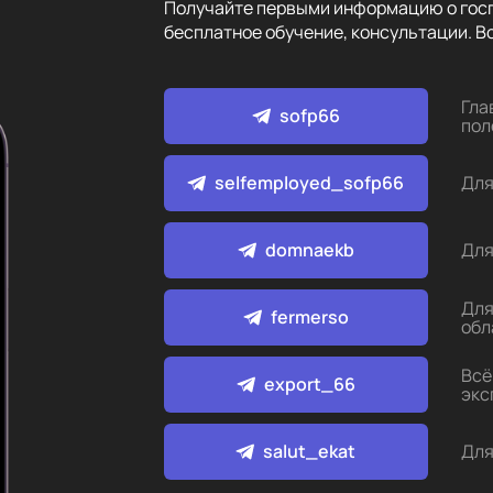
Получайте первыми информацию о госп
бесплатное обучение, консультации. Вс
Гла
sofp66
пол
selfemployed_sofp66
Для
domnaekb
Для
Для
fermerso
обл
Всё
export_66
экс
salut_ekat
Для