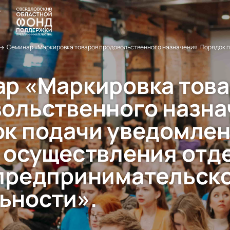
→
р «Маркировка тов
ольственного назна
к подачи уведомлен
 осуществления отд
предпринимательск
ьности».