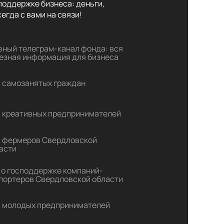
оддержке бизнеса: деньги,

егда с вами на связи!
вный телеграм-канал фонда: вся
езная информация для бизнеса
 самозанятых граждан
 креативных предпринимателей
 фермеров Свердловской
асти
 о господдержке компаний-
портеров Свердловской области
 молодых предпринимателей