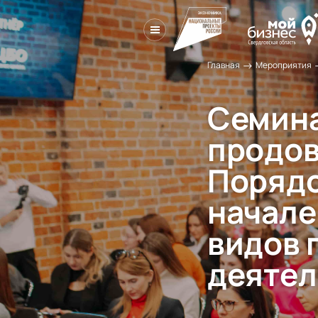
→
Главная
Мероприятия
Семина
продов
Порядо
начале
видов 
деятел