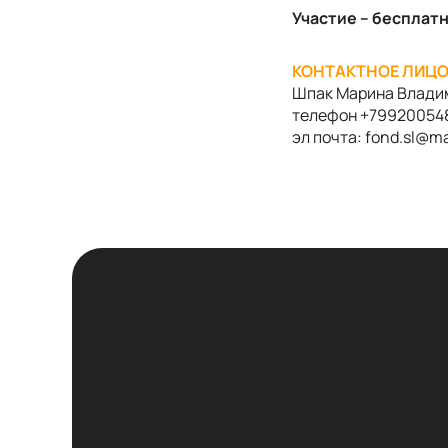
Участие – бесплат
КОНТАКТНОЕ ЛИЦО
Шпак Марина Влади
телефон +79920054
эл почта:
fond
.
sl
@
ma