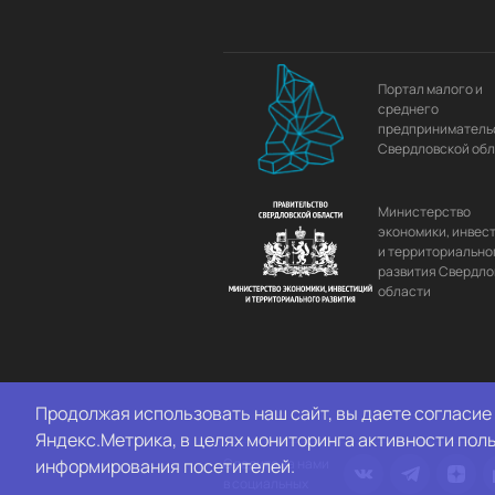
Портал малого и
среднего
предприниматель
Свердловской об
Министерство
экономики, инвес
и территориально
развития Свердло
области
Продолжая использовать наш сайт, вы даете согласие 
Яндекс.Метрика, в целях мониторинга активности пол
информирования посетителей.
Следите за нами
в социальных