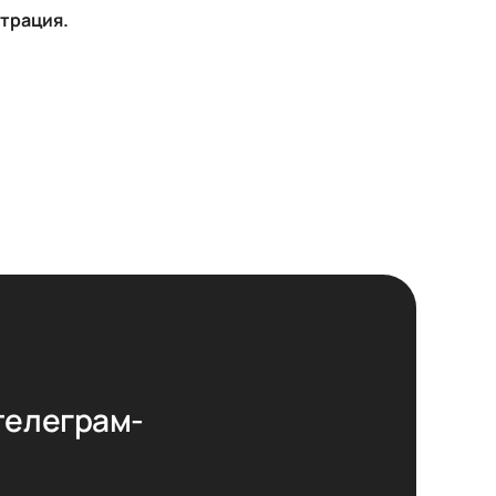
страция.
телеграм-