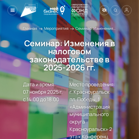
→
→
Главная
Мероприятия
Семинар: Изменения в налоговом законодательстве в 2025-2026 гг.
Семинар: Изменения в
налоговом
законодательстве в
2025-2026 гг.
Дата и время:
Место проведения:
07 ноября 2025 г.

г. Красноуральск 
с 14:00 до 18:00
пл. Победы, 1 
«Администрация 
муниципального 
округа 
Красноуральск» 2 
этаж Конференц 