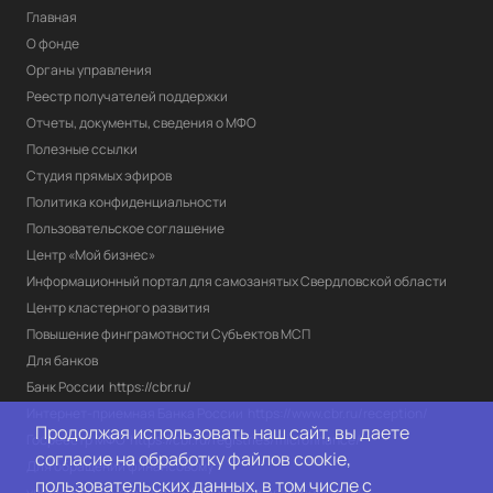
Главная
О фонде
Органы управления
Реестр получателей поддержки
Отчеты, документы, сведения о МФО
Полезные ссылки
Студия прямых эфиров
Политика конфиденциальности
Пользовательское соглашение
Центр «Мой бизнес»
Информационный портал для самозанятых Свердловской области
Центр кластерного развития
Повышение финграмотности Субъектов МСП
Для банков
Банк России
https://cbr.ru/
Интернет-приемная Банка России
https://www.cbr.ru/reception/
Продолжая использовать наш сайт, вы даете
Госреестр МФО
https://cbr.ru/registries/microfinance/
согласие на обработку файлов cookie,
Для обращений финансовому 
пользовательских данных, в том числе с
уполномоченному
https://finombudsman.ru/contacts/