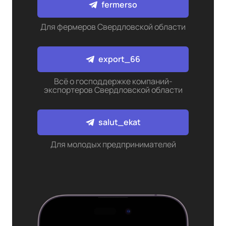
fermerso
Для фермеров Свердловской области
export_66
Всё о господдержке компаний-
экспортеров Свердловской области
salut_ekat
Для молодых предпринимателей