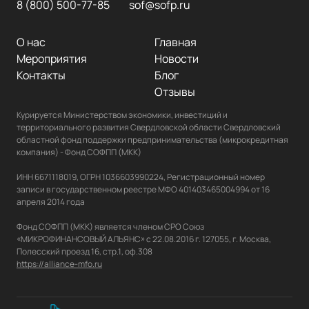
8 (800) 500-77-85
sof@sofp.ru
О нас
Главная
Мероприятия
Новости
Контакты
Блог
Отзывы
Курируется Министерством экономики, инвестиций и 
территориального развития Свердловской области Свердловский 
областной фонд поддержки предпринимательства (микрокредитная 
компания) - Фонд СОФПП (МКК)

ИНН 6671118019, ОГРН 1036603990224, Регистрационный номер 
записи в государственном реестре МФО 401403465004994 от 16 
апреля 2014 года

Фонд СОФПП (МКК) является членом СРО Союз 
«МИКРОФИНАНСОВЫЙ АЛЬЯНС» с 22.08.2016 г. 127055, г. Москва, 
https://alliance-mfo.ru