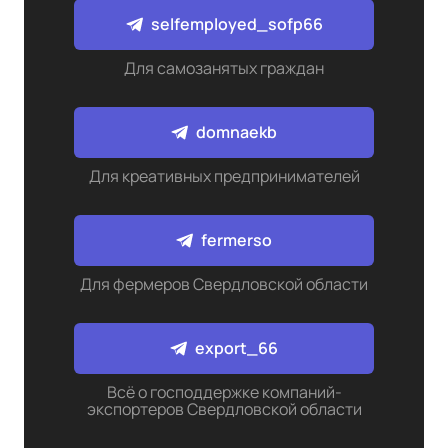
selfemployed_sofp66
Для самозанятых граждан
domnaekb
Для креативных предпринимателей
fermerso
Для фермеров Свердловской области
export_66
Всё о господдержке компаний-
экспортеров Свердловской области