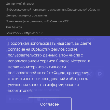
Центр «Мой бизнес»
Информационный портал для самозанятых Свердловской области
Центр кластерного развития
Повышение финграмотности Субъектов МСП
Для банков
Банк России
https://cbr.ru/
Интернет-приемная Банка России
https://www.cbr.ru/reception/
Продолжая использовать наш сайт, вы даете
Госреестр МФО
https://cbr.ru/registries/microfinance/
согласие на обработку файлов cookie,
Для обращений финансовому 
пользовательских данных, в том числе с
уполномоченному
https://finombudsman.ru/contacts/
использованием сервиса Яндекс.Метрика, в
целях мониторинга активности
Следите за нами
пользователей на сайте Фонда, проведения
в социальных сетях
статистических исследований и обзоров для
улучшения качества информирования
Скачайте наше мобильное приложение
посетителей.
Google Play
App Store
Согласен