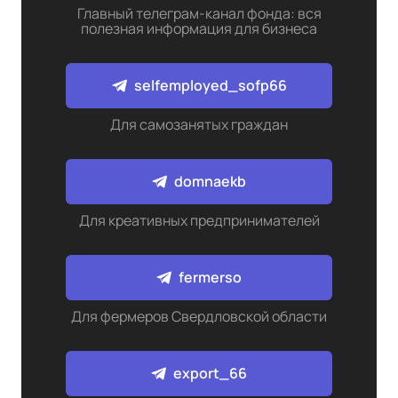
Главный телеграм-канал фонда: вся
полезная информация для бизнеса
selfemployed_sofp66
Для самозанятых граждан
domnaekb
Для креативных предпринимателей
fermerso
Для фермеров Свердловской области
export_66