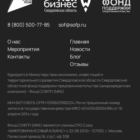
8 (800) 500-77-85
sof@sofp.ru
О нас
Главная
Мероприятия
Новости
Контакты
Блог
Отзывы
Курируется Министерством экономики, инвестиций и 
территориального развития Свердловской области Свердловский 
областной фонд поддержки предпринимательства (микрокредитная 
компания) - Фонд СОФПП (МКК)

ИНН 6671118019, ОГРН 1036603990224, Регистрационный номер 
записи в государственном реестре МФО 401403465004994 от 16 
апреля 2014 года

Фонд СОФПП (МКК) является членом СРО Союз 
«МИКРОФИНАНСОВЫЙ АЛЬЯНС» с 22.08.2016 г. 127055, г. Москва, 