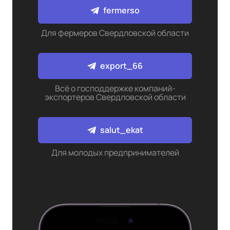
fermerso
Для фермеров Свердловской области
export_66
Всё о господдержке компаний-
экспортеров Свердловской области
salut_ekat
Для молодых предпринимателей