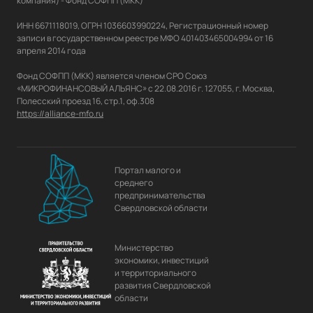
компания) - Фонд СОФПП (МКК)

ИНН 6671118019, ОГРН 1036603990224, Регистрационный номер 
записи в государственном реестре МФО 401403465004994 от 16 
апреля 2014 года

Фонд СОФПП (МКК) является членом СРО Союз 
«МИКРОФИНАНСОВЫЙ АЛЬЯНС» с 22.08.2016 г. 127055, г. Москва, 
https://alliance-mfo.ru
Портал малого и
среднего
предпринимательства
Свердловской области
Министерство
экономики, инвестиций
и территориального
развития Свердловской
области