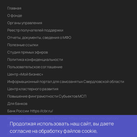
Главная
О фонде
Органы управления
Реестр получателей поддержки
Отчеты, документы, сведения о МФО
Полезные ссылки
Студия прямых эфиров
Политика конфиденциальности
Пользовательское соглашение
Центр «Мой бизнес»
Информационный портал для самозанятых Свердловской области
Центр кластерного развития
Повышение финграмотности Субъектов МСП
Для банков
Банк России
https://cbr.ru/
Интернет-приемная Банка России
https://www.cbr.ru/reception/
Продолжая использовать наш сайт, вы даете
Госреестр МФО
https://cbr.ru/registries/microfinance/
согласие на обработку файлов cookie,
Для обращений финансовому 