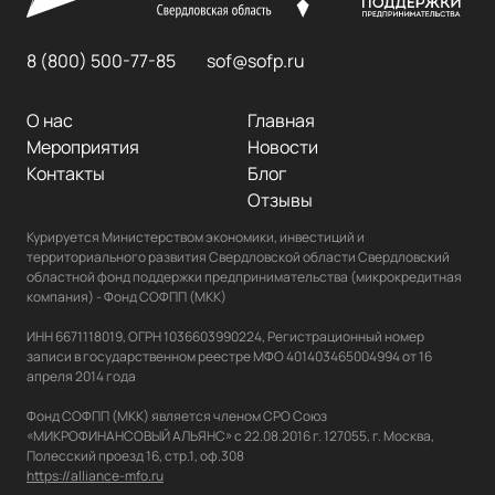
8 (800) 500-77-85
sof@sofp.ru
О нас
Главная
Мероприятия
Новости
Контакты
Блог
Отзывы
Курируется Министерством экономики, инвестиций и 
территориального развития Свердловской области Свердловский 
областной фонд поддержки предпринимательства (микрокредитная 
компания) - Фонд СОФПП (МКК)

ИНН 6671118019, ОГРН 1036603990224, Регистрационный номер 
записи в государственном реестре МФО 401403465004994 от 16 
апреля 2014 года

Фонд СОФПП (МКК) является членом СРО Союз 
«МИКРОФИНАНСОВЫЙ АЛЬЯНС» с 22.08.2016 г. 127055, г. Москва, 
https://alliance-mfo.ru