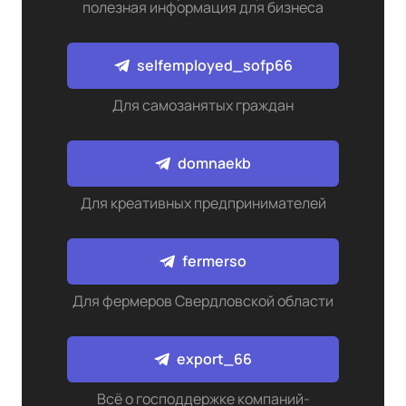
полезная информация для бизнеса
selfemployed_sofp66
Для самозанятых граждан
domnaekb
Для креативных предпринимателей
fermerso
Для фермеров Свердловской области
export_66
Всё о господдержке компаний-