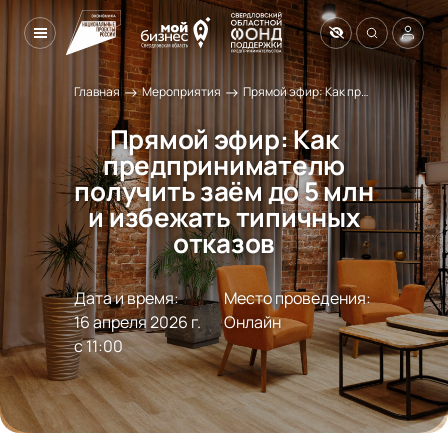
→
→
Главная
Мероприятия
Прямой эфир: Как предпринимателю получить заём до 5 млн и избежать типичных отказов
Прямой эфир: Как
предпринимателю
получить заём до 5 млн
и избежать типичных
отказов
Дата и время:
Место проведения:
16 апреля 2026 г.

Онлайн
с 11:00