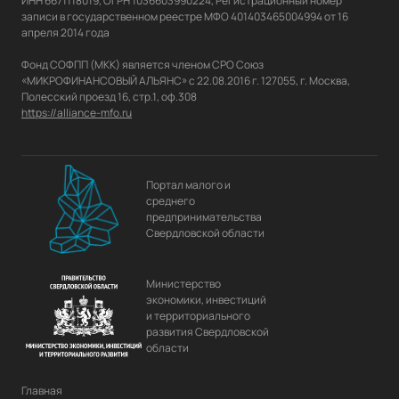
ИНН 6671118019, ОГРН 1036603990224, Регистрационный номер 
записи в государственном реестре МФО 401403465004994 от 16 
апреля 2014 года

Фонд СОФПП (МКК) является членом СРО Союз 
«МИКРОФИНАНСОВЫЙ АЛЬЯНС» с 22.08.2016 г. 127055, г. Москва, 
https://alliance-mfo.ru
Портал малого и
среднего
предпринимательства
Свердловской области
Министерство
экономики, инвестиций
и территориального
развития Свердловской
области
Главная