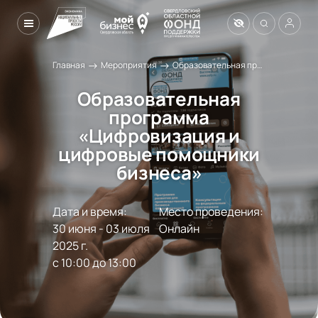
→
→
Главная
Мероприятия
Образовательная программа «Цифровизация и цифровые помощники бизнеса»
Образовательная
программа
«Цифровизация и
цифровые помощники
бизнеса»
Дата и время:
Место проведения:
30 июня - 03 июля 
Онлайн
2025 г.

с 10:00 до 13:00