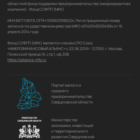
областной фонд поддержки предпринимательства (микрокредитная 
компания) - Фонд СОФПП (МКК)

ИНН 6671118019, ОГРН 1036603990224, Регистрационный номер 
записи в государственном реестре МФО 401403465004994 от 16 
апреля 2014 года

Фонд СОФПП (МКК) является членом СРО Союз 
«МИКРОФИНАНСОВЫЙ АЛЬЯНС» с 22.08.2016 г. 127055, г. Москва, 
https://alliance-mfo.ru
Портал малого и
среднего
предпринимательства
Свердловской области
Министерство
экономики, инвестиций
и территориального
развития Свердловской