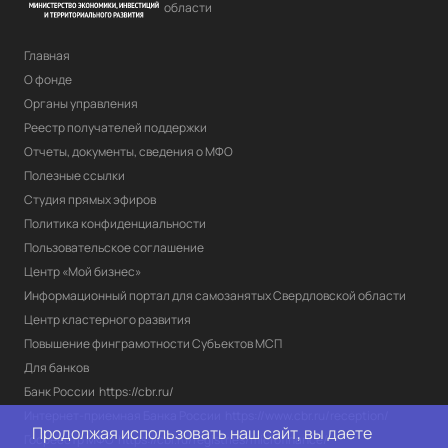
области
Главная
О фонде
Органы управления
Реестр получателей поддержки
Отчеты, документы, сведения о МФО
Полезные ссылки
Студия прямых эфиров
Политика конфиденциальности
Пользовательское соглашение
Центр «Мой бизнес»
Информационный портал для самозанятых Свердловской области
Центр кластерного развития
Повышение финграмотности Субъектов МСП
Для банков
Банк России
https://cbr.ru/
Интернет-приемная Банка России
https://www.cbr.ru/reception/
Продолжая использовать наш сайт, вы даете
Госреестр МФО
https://cbr.ru/registries/microfinance/