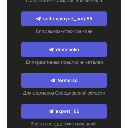
полезная информация для бизнеса
selfemployed_sofp66
Для самозанятых граждан
domnaekb
Для креативных предпринимателей
fermerso
Для фермеров Свердловской области
export_66
Всё о господдержке компаний-