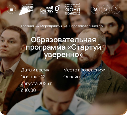
→
→
Главная
Мероприятия
Образовательная программа «Стартуй уверенно»
Образовательная
программа «Стартуй
уверенно»
Дата и время:
Место проведения:
14 июля - 12 
Онлайн
августа 2025 г.

с 10:00