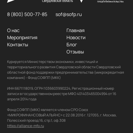
8 (800) 500-77-85
sof@sofp.ru
О нас
Главная
Мероприятия
Новости
Контакты
Блог
Отзывы
Курируется Министерством экономики, инвестиций и 
территориального развития Свердловской области Свердловский 
областной фонд поддержки предпринимательства (микрокредитная 
компания) - Фонд СОФПП (МКК)

ИНН 6671118019, ОГРН 1036603990224, Регистрационный номер 
записи в государственном реестре МФО 401403465004994 от 16 
апреля 2014 года

Фонд СОФПП (МКК) является членом СРО Союз 
«МИКРОФИНАНСОВЫЙ АЛЬЯНС» с 22.08.2016 г. 127055, г. Москва, 
https://alliance-mfo.ru