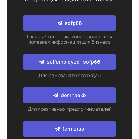
sofp66
Главный телеграм-канал фонда: вся
полезная информация для бизнеса
selfemployed_sofp66
Для самозанятых граждан
domnaekb
Для креативных предпринимателей
fermerso