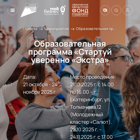
→
→
Главная
Мероприятия
Образовательная программа «Стартуй уверенно «Экстра»
Образовательная
программа «Стартуй
уверенно «Экстра»
Дата:
Место проведения:
21 октября - 24 
21.10.2025 г. с 14.00 
ноября 2025 г.
по 16.00 – г. 
Екатеринбург, ул. 
Толмачева,12 
(Молодежный 
кластер «Салют).

22.10.2025 г. – 
24.11.2025 г. с 17.00 