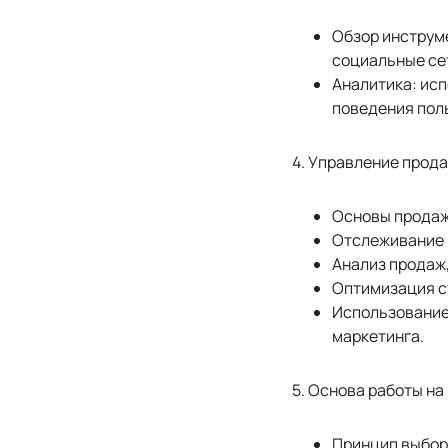
Обзор инструм
социальные сет
Аналитика: ис
поведения пол
4. Управление прод
Основы продаж
Отслеживание 
Анализ продаж,
Оптимизация с
Использование
маркетинга.
5. Основа работы н
Принцип выбора