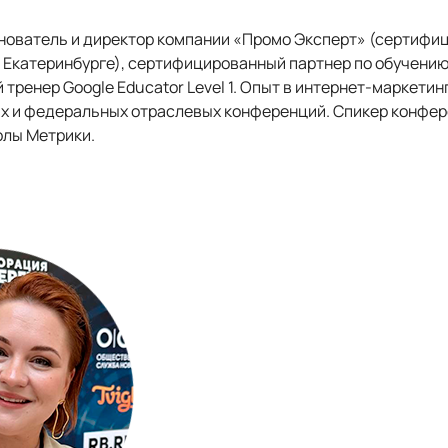
нователь и директор компании «Промо Эксперт» (сертифи
в Екатеринбурге), сертифицированный партнер по обучению
ренер Google Educator Level 1. Опыт в интернет-маркетинг
х и федеральных отраслевых конференций. Спикер конфер
олы Метрики.