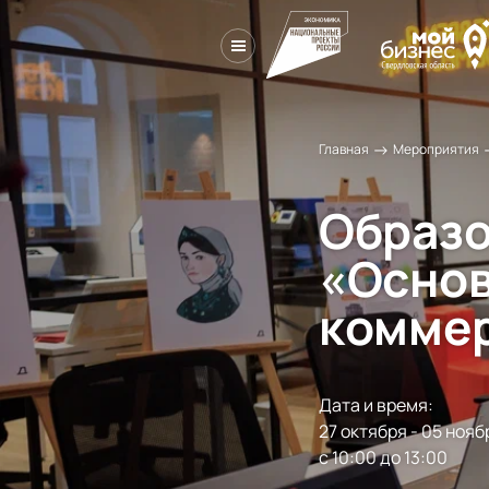
→
Главная
Мероприятия
Образо
«Основ
комме
Дата и время:
27 октября - 05 ноябр
с 10:00 до 13:00