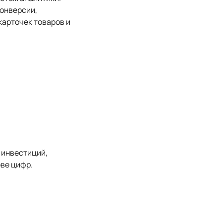
конверсии,
карточек товаров и
 инвестиций,
ве цифр.