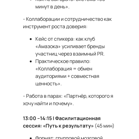
минут в день».
- Коллаборации и сотрудничество как
инструмент роста доверия:
Кейс от спикера: как клуб
«Амазока» усиливает бренды
участниц через взаимный PR.
Практическое правило:
«Коллаборация = обмен
аудиториями + совместная
ценность».
- Работа в парах: «Партнёр, которого я
хочу найти и почему».
13:00 –14:15 | Фасилитационная
сессия: «Путь к результату»
(45 мин)
Формат: групповой мозговой