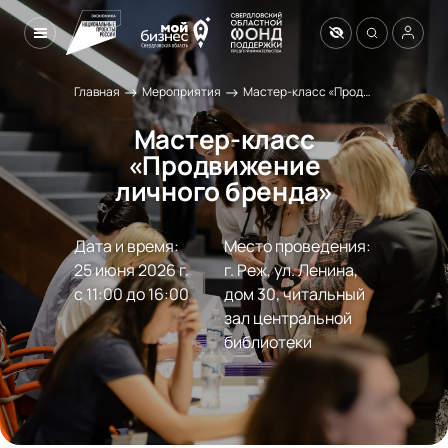
→
→
Главная
Мероприятия
Мастер-класс «Продвижение личного бренда»
Мастер-класс
«Продвижение
личного бренда»
Дата и время:
Место проведения:
25 июня 2026 г.

г. Реж, ул. Ленина, 
с 11:00 до 16:00
дом 30, читальный 
зал центральной 
библиотеки