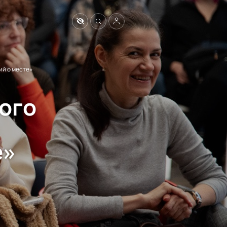
ий о месте»
ого
е»