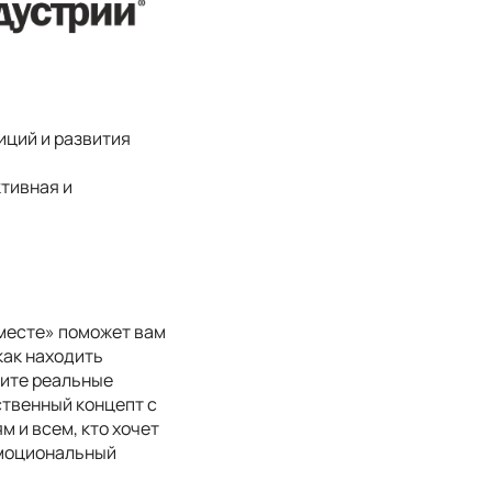
ций и развития
тивная и
 месте» поможет вам
как находить
дите реальные
ственный концепт с
 и всем, кто хочет
эмоциональный