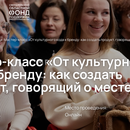
→
Мастер-класс «От культурного кода к бренду: как создать продукт, говорящ
-класс «От культурн
бренду: как создать
т, говорящий о мест
Место проведения:


Онлайн