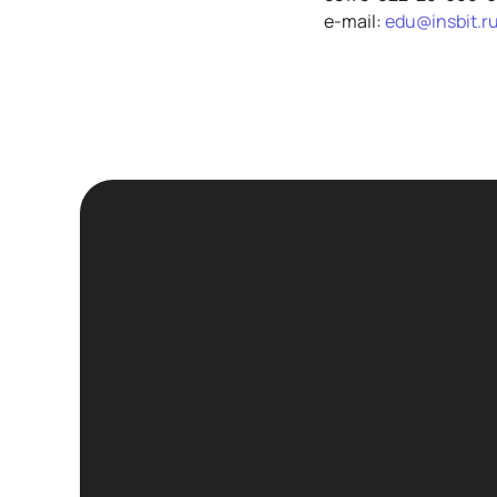
e-mail:
edu@insbit.r