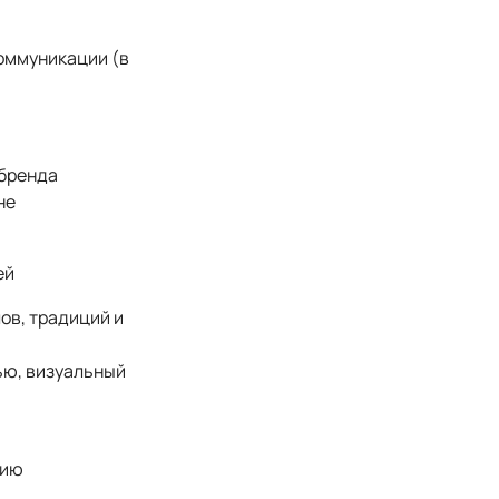
оммуникации (в
 бренда
не
ей
ов, традиций и
ью, визуальный
гию