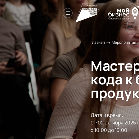
→
Главная
Мероприятия
Мастер
кода к 
продук
Дата и время:
01-02 октября 2025 г.
с 10:00 до 13:00