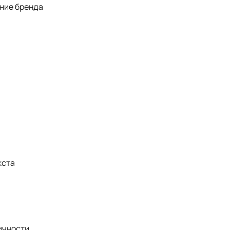
ание бренда
кста
ичности