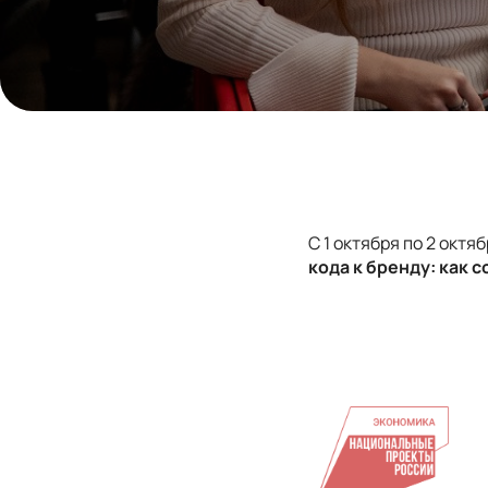
С
1 октября по 2 окт
кода к бренду: как 