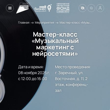
→
→
Главная
Мероприятия
Мастер-класс «Музыкальный маркетинг с нейросетями»
Мастер-класс
«Музыкальный
маркетинг с
нейросетями»
Дата и время:
Место проведения:
08 ноября 2025 г.

г. Заречный, ул. 
с 12:00 до 16:00
Восточная, д. 11, 2 
этаж, конференц-
зал