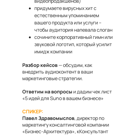
видеопродакшенов)
придумаете вирусных хит с
естественным упоминанием
вашего продукта или услуги –
чтобы аудитория напевала слоган
сочините корпоративный гимн или
звуковой логотип, который усилит
имидж компании
Разбор кейсов
— обсудим, как
внедрить аудиоконтент в ваши
маркетинговые стратегии.
Ответим на вопросы
и дадим чек лист
«5 идей для Suno в вашем бизнесе»
СПИКЕР:
Павел Здравомыслов
, директор по
маркетингу консалтинговой компании
«Бизнес-Архитектура», кКонсультант