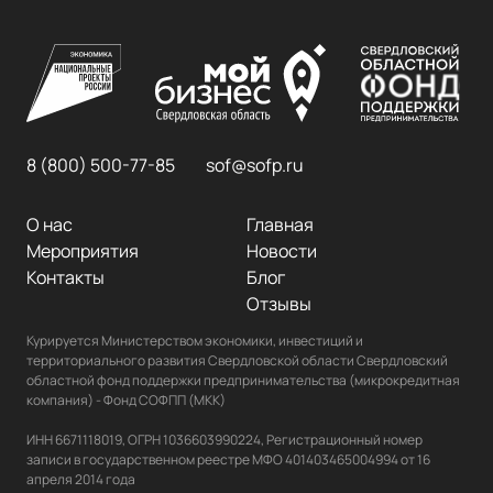
8 (800) 500-77-85
sof@sofp.ru
О нас
Главная
Мероприятия
Новости
Контакты
Блог
Отзывы
Курируется Министерством экономики, инвестиций и 
территориального развития Свердловской области Свердловский 
областной фонд поддержки предпринимательства (микрокредитная 
компания) - Фонд СОФПП (МКК)

ИНН 6671118019, ОГРН 1036603990224, Регистрационный номер 
записи в государственном реестре МФО 401403465004994 от 16 
апреля 2014 года
