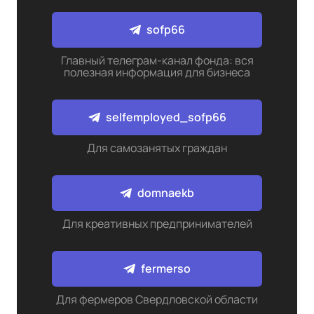
sofp66
Главный телеграм-канал фонда: вся
полезная информация для бизнеса
selfemployed_sofp66
Для самозанятых граждан
domnaekb
Для креативных предпринимателей
fermerso
Для фермеров Свердловской области