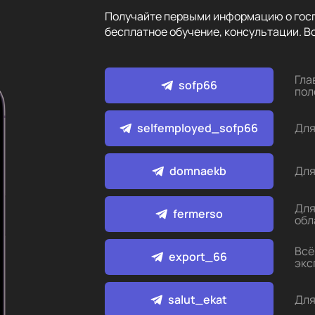
Получайте первыми информацию о госп
бесплатное обучение, консультации. Вс
Гла
sofp66
пол
selfemployed_sofp66
Для
domnaekb
Для
Для
fermerso
обл
Всё
export_66
экс
salut_ekat
Для