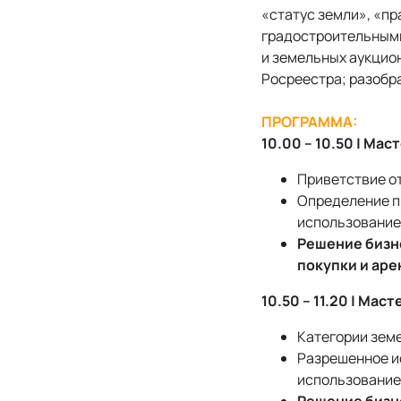
«статус земли», «п
градостроительными
и земельных аукцион
Росреестра; разобр
ПРОГРАММА:
10.00 – 10.50 | Ма
Приветствие от
Определение п
использование
Решение бизне
покупки и аре
10.50 – 11.20 | Ма
Категории земе
Разрешенное ис
использование