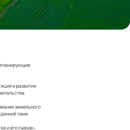
, планирующие
иций и развития
мательства
ования земельного
 данной теме
ка и его смена»,