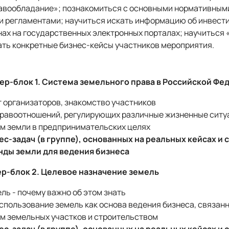
равообладание»; познакомиться с основными нормативным
 регламентами; научиться искать информацию об инвест
ах на государственных электронных порталах; научиться 
ать конкретные бизнес-кейсы участников мероприятия.
стер-блок 1. Система земельного права в Российской Ф
 организаторов, знакомство участников
равоотношений, регулирующих различные жизненные ситуа
м земли в предпринимательских целях
с-задач (в группе), основанных на реальных кейсах и 
нды земли для ведения бизнеса
стер-блок 2. Целевое назначение земель
ль - почему важно об этом знать
пользование земель как основа ведения бизнеса, связанн
м земельных участков и строительством