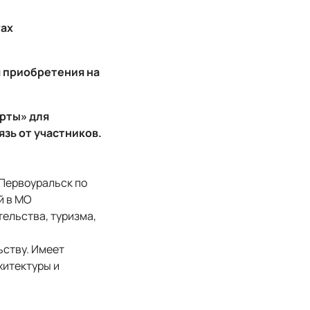
гах
я приобретения на
арты» для
зь от участников.
 Первоуральск по
й в МО
ельства, туризма,
ству. Имеет
хитектуры и