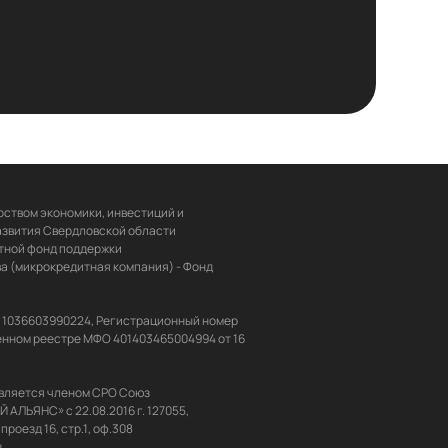
ством экономики, инвестиций и 
звития Свердловской области 
ной фонд поддержки 
 (микрокредитная компания) - Фонд 
Н 1036603990224, Регистрационный номер 
енном реестре МФО 401403465004994 от 16 
вляется членом СРО Союз 
ЬЯНС» с 22.08.2016 г. 127055, 
u