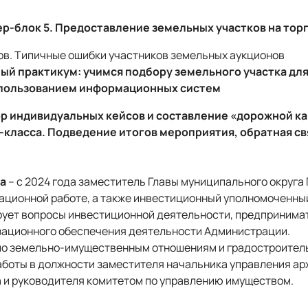
стер-блок 5. Предоставление земельных участков на тор
ов. Типичные ошибки участников земельных аукционов
ый практикум: учимся подбору земельного участка дл
спользованием информационных систем
збор индивидуальных кейсов и составление «дорожной к
-класса. Подведение итогов мероприятия, обратная свя
а
– с 2024 года заместитель Главы муниципального округа
зационной работе, а также инвестиционный уполномоченны
рует вопросы инвестиционной деятельности, предпринимат
зационного обеспечения деятельности Администрации.
по земельно-имущественным отношениям и градостроитель
аботы в должности заместителя начальника управления ар
 и руководителя комитетом по управлению имуществом.