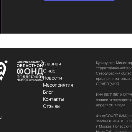
Курируется Министер
Главная
территориального ра
О нас
Свердловский област
Новости
предпринимательства
СОФПП (МКК)

Мероприятия
Блог
ИНН 6671118019, ОГР
Контакты
записи в государств
апреля 2014 года

Отзывы
Фонд СОФПП (МКК) я
u
«МИКРОФИНАНСОВЫЙ АЛ
https://alliance-mfo.r