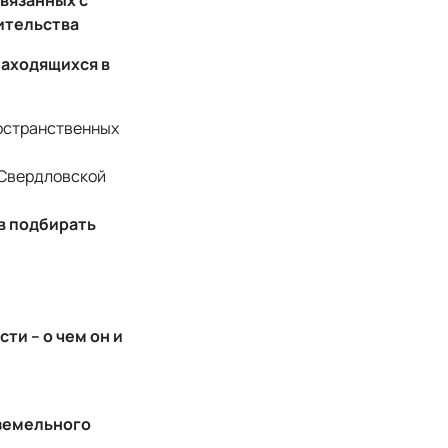
связанных с
ительства
находящихся в
остранственных
 Свердловской
в подбирать
ти – о чем он и
 земельного