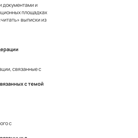
и документами и
иционных площадках
«читать» выписки из
едерации
ции, связанные с
связанных с темой
ого с