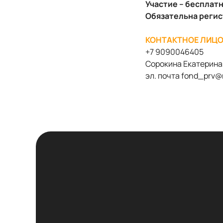
Участие – бесплат
Обязательна реги
КОНТАКТНОЕ ЛИЦО
+7 9090046405
Сорокина Екатерина
эл. почта fond_prv@