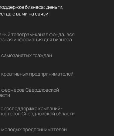
оддержке бизнеса: деньги,

егда с вами на связи!
вный телеграм-канал фонда: вся
езная информация для бизнеса
 самозанятых граждан
 креативных предпринимателей
 фермеров Свердловской
асти
 о господдержке компаний-
портеров Свердловской области
 молодых предпринимателей