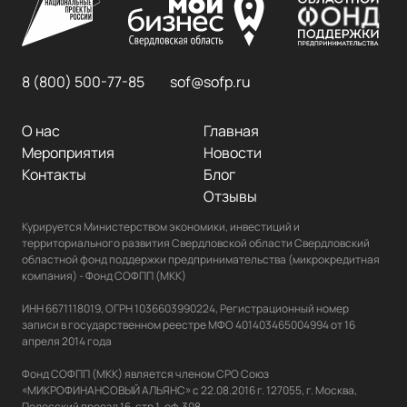
8 (800) 500-77-85
sof@sofp.ru
О нас
Главная
Мероприятия
Новости
Контакты
Блог
Отзывы
Курируется Министерством экономики, инвестиций и 
территориального развития Свердловской области Свердловский 
областной фонд поддержки предпринимательства (микрокредитная 
компания) - Фонд СОФПП (МКК)

ИНН 6671118019, ОГРН 1036603990224, Регистрационный номер 
записи в государственном реестре МФО 401403465004994 от 16 
апреля 2014 года

Фонд СОФПП (МКК) является членом СРО Союз 
«МИКРОФИНАНСОВЫЙ АЛЬЯНС» с 22.08.2016 г. 127055, г. Москва, 