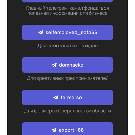
Главный телеграм-канал фонда: вся
полезная информация для бизнеса
selfemployed_sofp66
Для самозанятых граждан
domnaekb
Для креативных предпринимателей
fermerso
Для фермеров Свердловской области
export_66