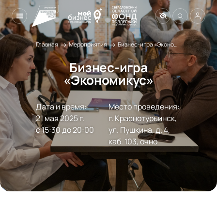
→
→
Главная
Мероприятия
Бизнес-игра «Экономикус»
Бизнес-игра
«Экономикус»
Дата и время:
Место проведения:
21 мая 2025 г.

г. Краснотурьинск, 
с 15:30 до 20:00
ул. Пушкина, д. 4, 
каб. 103, очно