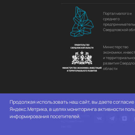
Портал малого и
среднего
предприниматель
Свердловской об
Министерство
экономики, инвес
и территориально
развития Свердло
области
Продолжая использовать наш сайт, вы даете согласие 
Яндекс.Метрика, в целях мониторинга активности пол
информирования посетителей.
Следите за нами
в социальных
сетях