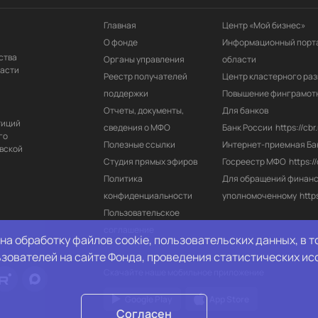
Главная
Центр «Мой бизнес»
О фонде
Информационный порта
ства
Органы управления
области
ласти
Реестр получателей 
Центр кластерного раз
поддержки
Повышение финграмот
Отчеты, документы, 
Для банков
тиций
сведения о МФО
Банк России
https://cbr.
го
Полезные ссылки
Интернет-приемная Ба
вской
Студия прямых эфиров
Госреестр МФО
https:/
Политика 
Для обращений финанс
конфиденциальности
уполномоченному
http
Пользовательское 
соглашение
на обработку файлов cookie, пользовательских данных, в 
ьзователей на сайте Фонда, проведения статистических ис
Скачайте наше мобильное приложение
Google Play
App Store
Согласен