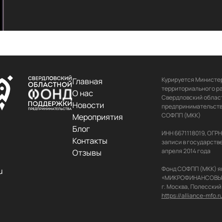
Курируется Министер
Главная
территориального ра
О нас
Свердловский област
Новости
предпринимательства
СОФПП (МКК)

Мероприятия
Блог
ИНН 6671118019, ОГР
Контакты
записи в государств
апреля 2014 года

Отзывы
Фонд СОФПП (МКК) я
u
«МИКРОФИНАНСОВЫЙ АЛ
https://alliance-mfo.r