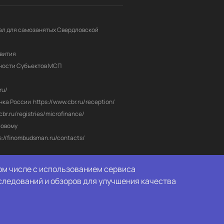
л для самозанятых Свердловской 
вития
ности Субъектов МСП
ru/
нка России
https://www.cbr.ru/reception/
/cbr.ru/registries/microfinance/
овому 
s://finombudsman.ru/contacts/
том числе с использованием сервиса
следований и обзоров для улучшения качества