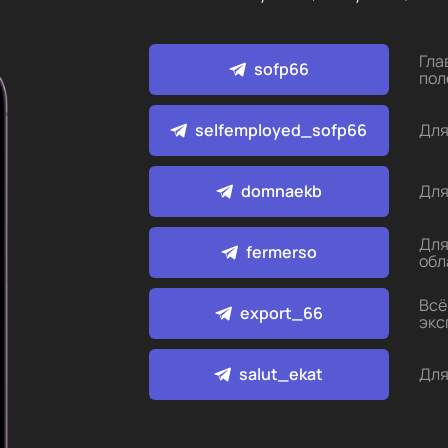
Гла
sofp66
пол
selfemployed_sofp66
Для
domnaekb
Для
Для
fermerso
обл
Всё
export_66
экс
salut_ekat
Для