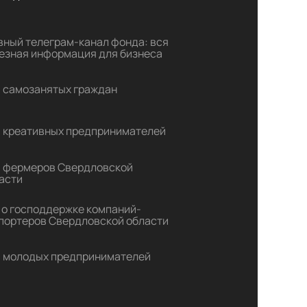
вный телеграм-канал фонда: вся
езная информация для бизнеса
 самозанятых граждан
 креативных предпринимателей
 фермеров Свердловской
асти
 о господдержке компаний-
портеров Свердловской области
 молодых предпринимателей