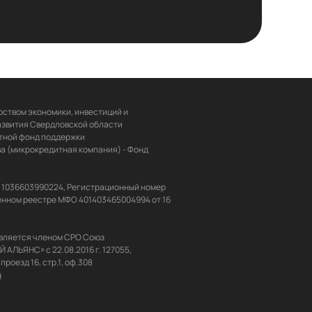
ством экономики, инвестиций и 
звития Свердловской области 
ной фонд поддержки 
 (микрокредитная компания) - Фонд 
Н 1036603990224, Регистрационный номер 
енном реестре МФО 401403465004994 от 16 
вляется членом СРО Союз 
ЬЯНС» с 22.08.2016 г. 127055, 
u